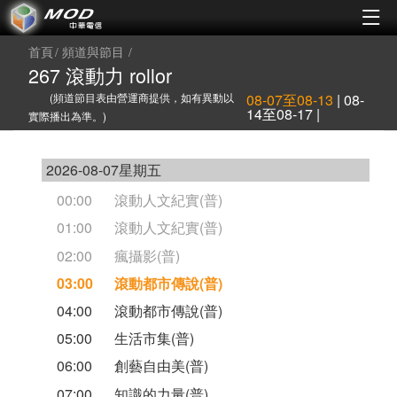
首頁
頻道與節目
267 滾動力 rollor
(頻道節目表由營運商提供，如有異動以
08-07至08-13
|
08-
14至08-17
|
實際播出為準。)
2026-08-07星期五
00:00
滾動人文紀實(普)
01:00
滾動人文紀實(普)
02:00
瘋攝影(普)
03:00
滾動都市傳說(普)
04:00
滾動都市傳說(普)
05:00
生活市集(普)
06:00
創藝自由美(普)
07:00
知識的力量(普)