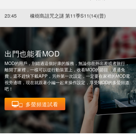
23:45
橡樹島詛咒之謎 第11季S11(14)(普)
出門也能看MOD
MOD的用戶，別錯過這個好康的服務，無論你在外出差或者旅行，
離開了家裡，一樣可以從行動裝置上，收看MOD的節目，通通免
費，還不趕快下載APP，另外第一次設定，一定要在家裡的MOD電
視旁邊唷，現在就跟著小編一起來操作設定，享受MOD的多螢頻道
吧！
多螢頻道試看