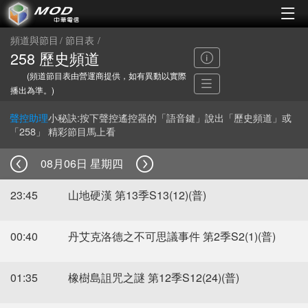
頻道與節目
節目表
258 歷史頻道
(頻道節目表由營運商提供，如有異動以實際
播出為準。)
聲控助理
小秘訣:按下聲控遙控器的「語音鍵」說出「歷史頻道」或
「258」 精彩節目馬上看
08月06日 星期四
23:45
山地硬漢 第13季S13(12)(普)
00:40
丹艾克洛德之不可思議事件 第2季S2(1)(普)
01:35
橡樹島詛咒之謎 第12季S12(24)(普)