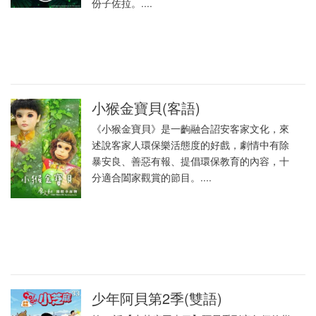
份子佐拉。....
小猴金寶貝(客語)
《小猴金寶貝》是一齣融合詔安客家文化，來
述說客家人環保樂活態度的好戲，劇情中有除
暴安良、善惡有報、提倡環保教育的內容，十
分適合闔家觀賞的節目。....
少年阿貝第2季(雙語)