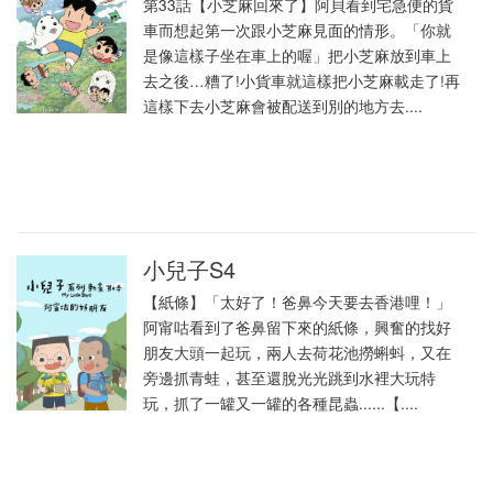
第33話【小芝麻回來了】阿貝看到宅急便的貨
車而想起第一次跟小芝麻見面的情形。「你就
是像這樣子坐在車上的喔」把小芝麻放到車上
去之後…糟了!小貨車就這樣把小芝麻載走了!再
這樣下去小芝麻會被配送到別的地方去....
小兒子S4
【紙條】「太好了！爸鼻今天要去香港哩！」
阿甯咕看到了爸鼻留下來的紙條，興奮的找好
朋友大頭一起玩，兩人去荷花池撈蝌蚪，又在
旁邊抓青蛙，甚至還脫光光跳到水裡大玩特
玩，抓了一罐又一罐的各種昆蟲......【....