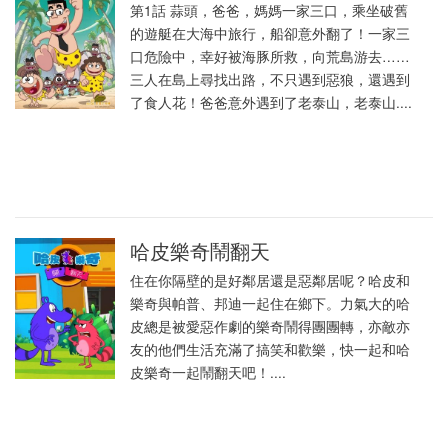
第1話 蒜頭，爸爸，媽媽一家三口，乘坐破舊
的遊艇在大海中旅行，船卻意外翻了！一家三
口危險中，幸好被海豚所救，向荒島游去……
三人在島上尋找出路，不只遇到惡狼，還遇到
了食人花！爸爸意外遇到了老泰山，老泰山....
哈皮樂奇鬧翻天
住在你隔壁的是好鄰居還是惡鄰居呢？哈皮和
樂奇與帕普、邦迪一起住在鄉下。力氣大的哈
皮總是被愛惡作劇的樂奇鬧得團團轉，亦敵亦
友的他們生活充滿了搞笑和歡樂，快一起和哈
皮樂奇一起鬧翻天吧！....