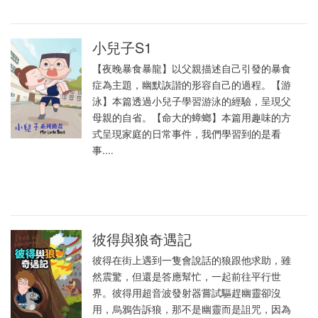
小兒子S1
【夜晚暴食暴龍】以父親描述自己引發的暴食
症為主題，幽默詼諧的形容自己的過程。【游
泳】本篇透過小兒子學習游泳的經驗，呈現父
母親的自省。【命大的蟑螂】本篇用趣味的方
式呈現家庭的日常事件，我們學習到的是看
事....
彼得與狼奇遇記
彼得在街上遇到一隻會說話的狼跟他求助，雖
然震驚，但還是答應幫忙，一起前往平行世
界。彼得用超音波發射器嘗試驅趕幽靈卻沒
用，烏鴉告訴狼，那不是幽靈而是詛咒，因為