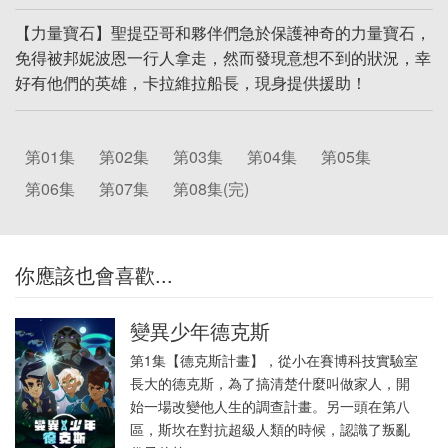
【力量寶石】聖提亞哥和夥伴們急於保護神奇的力量寶石，
免得被邦妮波恩一行人拿走，然而發現意想不到的狀況，幸
好有他們的英雄，卡拉維拉船長，現身提供援助！
第01集
第02集
第03集
第04集
第05集
第06集
第07集
第08集(完)
你應該也會喜歡...
變異少年德克斯
第1集【德克斯計畫】，從小在賽博科技實驗室
長大的德克斯，為了搞清楚什麼叫做家人，開
始一場改變他人生的調查計畫。另一頭在第八
區，斯坎在對抗超級人類的時候，認識了叛亂