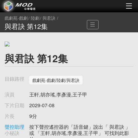
戲劇苑-戲劇
陸劇
與君訣
與君訣 第12集
與君訣 第12集
目錄路徑
戲劇苑-戲劇/陸劇/與君訣
演員
王軒,胡亦瑤,李彥漫,王子甲
下片日期
2029-07-08
片長
9分
聲控助理
按下聲控遙控器的「語音鍵」說出「 與君訣 」
小秘訣
或 「王軒,胡亦瑤,李彥漫,王子甲」 可找到此影