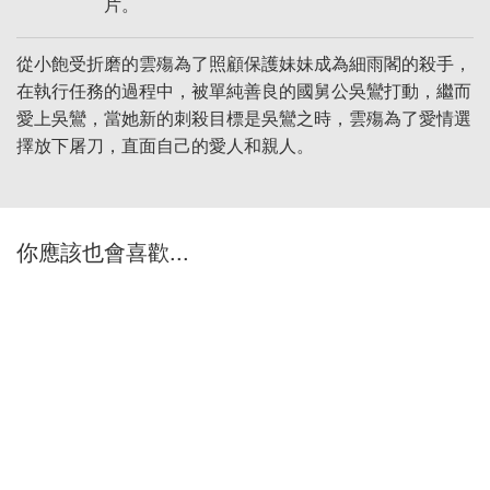
片。
從小飽受折磨的雲殤為了照顧保護妹妹成為細雨閣的殺手，
在執行任務的過程中，被單純善良的國舅公吳鸞打動，繼而
愛上吳鸞，當她新的刺殺目標是吳鸞之時，雲殤為了愛情選
擇放下屠刀，直面自己的愛人和親人。
你應該也會喜歡...