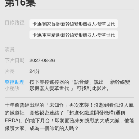
第16集
目錄路徑
卡通/獨家首播/新幹線變形機器人-變革世代
卡通/車車精選/新幹線變形機器人-變革世代
演員
下片日期
2027-08-26
片長
24分
聲控助理
按下聲控遙控器的「語音鍵」說出「 新幹線變
小秘訣
形機器人變革世代 」 可找到此影片。
十年前曾經出現的「未知怪」再次來襲！沒想到看似沒人氣
的鐵道社，竟然祕密連結了「超進化鐵道開發機構(通稱
ERDA)」的地下月台！即將面臨未知挑戰的大成大誠，他能
保護大家、成為一個帥氣的人嗎？