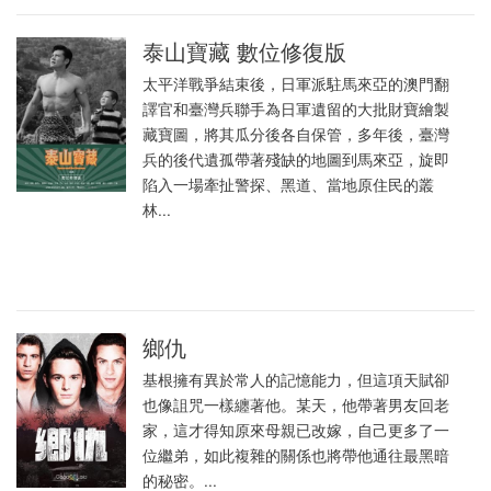
泰山寶藏 數位修復版
太平洋戰爭結束後，日軍派駐馬來亞的澳門翻
譯官和臺灣兵聯手為日軍遺留的大批財寶繪製
藏寶圖，將其瓜分後各自保管，多年後，臺灣
兵的後代遺孤帶著殘缺的地圖到馬來亞，旋即
陷入一場牽扯警探、黑道、當地原住民的叢
林...
鄉仇
基根擁有異於常人的記憶能力，但這項天賦卻
也像詛咒一樣纏著他。某天，他帶著男友回老
家，這才得知原來母親已改嫁，自己更多了一
位繼弟，如此複雜的關係也將帶他通往最黑暗
的秘密。...