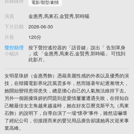
目錄路徑
電影/類型/劇情
演員
金惠秀,馬東石,金賢秀,郭時暘
下片日期
2026-06-30
片長
120分
聲控助理
按下聲控遙控器的「語音鍵」說出「 告別單身
小秘訣
」或 「金惠秀,馬東石,金賢秀,郭時暘」 可找到
此影片。
女明星珠妍（金惠秀飾）憑藉美麗性感的外表以及優秀的演
技，在韓國電影界叱詫風雲多年，然而隨著年紀逐漸增大，
她開始變得患得患失，總是擔心自己的人氣無法維持下去。
另外一個困擾珠妍的問題則是愛情屢屢遭遇失敗，在得知自
己離最佳女主角越來越遠時，她在好友亞曆克斯平九（馬東
石飾）的說明下，自導自演了一場“懷孕”事件，雖然這嚇壞
了經紀公司，但接踵而來的嬰兒用品廣告卻讓她再次迎來事
業高峰。