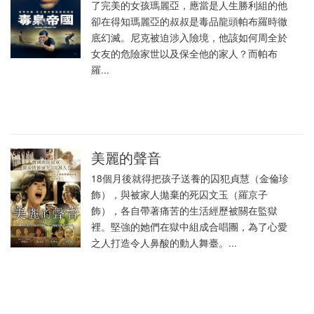
了完美的女孩瑪麗亞，應當是人生勝利組的他
卻在得知瑪麗亞的叔叔是毒品龍頭帕布羅時徹
底幻滅。尼克被迫涉入險境，他該如何周全於
女友的危險家世以及保全他的家人？而帕布
羅...
美麗的聲音
18個月後就得把孩子送養的囚犯貞慧（金倫珍
飾），與被家人拋棄的死囚文玉（羅京子
飾），各自帶著痛苦的生活經歷被關在監獄
裡。堅強的她們在獄中組成合唱團，為了心愛
之人打造令人鼻酸的動人舞臺。...