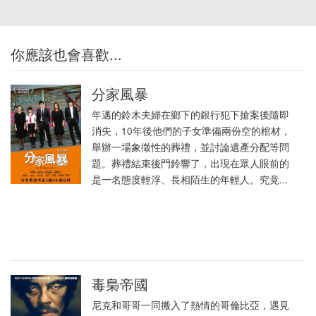
你應該也會喜歡...
分家風暴
年邁的鈴木夫婦在鄉下的銀行犯下搶案後隨即
消失，10年後他們的子女準備兩份空的棺材，
舉辦一場象徵性的葬禮，並討論遺產分配等問
題。葬禮結束後門鈴響了，出現在眾人眼前的
是一名態度輕浮、長相陌生的年輕人。究竟...
毒梟帝國
尼克和哥哥一同搬入了熱情的哥倫比亞，遇見