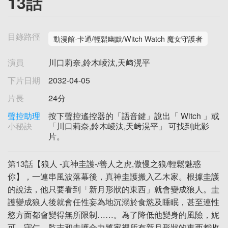
13話
目錄路徑
動漫館-卡通/輕鬆幽默/Witch Watch 魔女守護者
演員
川口莉奈,鈴木崚汰,天﨑滉平
下片日期
2032-04-05
片長
24分
聲控助理
按下聲控遙控器的「語音鍵」說出「 Witch 」或
小秘訣
「川口莉奈,鈴木崚汰,天﨑滉平」 可找到此影
片。
第13話【狼人 -真神圭護-/善人之虎,傲慢之狼/輕鬆魅惑
你】，一連串風波落幕後，真神圭護搬入乙木家。根據圭護
的說法，他只要看到「新月形狀的東西」就會變成狼人。圭
護變成狼人後就會任性妄為地沉溺於食慾及睡眠，甚至連性
慾方面都會變得無所限制……。為了降低他變身的風險，妮
可、守仁、監志和圭護合力將家裡所有新月形狀的東西都收