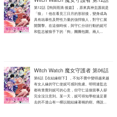
第12話【狗與雨滴·後篇】，原來真神圭護就是
「狼」！他在看見三日月的形狀後，變身成為
具有凶暴性及野性力量的強悍狼人，對守仁展
開襲擊。在這個時候，與守仁分頭行動的妮可
和監志被狼手下的「狗」團團包圍。兩人...
Witch Watch 魔女守護者 第06話
第6話【在結緣樹下】，不知不覺中變得越來越
有女人緣的守仁使妮可感到焦慮。明明連監志
都有查覺到妮可的心意，但守仁這個當事人卻
完全沒注意到。某一天，妮可得知學校遠足要
去的不達山有一棵以能結緣著稱的樹。傳說...