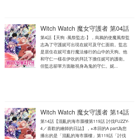
Witch Watch 魔女守護者 第04話
第4話【天狗 -風祭監志-】，烏鴉的使魔風祭監
志為了守護妮可出現在妮可及守仁面前。監志
是居住在妮可進行魔法修行的山中的天狗。他
和守仁一樣在伊吹的拜託下擔任妮可的護衛。
但監志卻單方面敵視身為鬼的守仁。妮...
Witch Watch 魔女守護者 第14話
第14話【混亂的海市蜃樓第119話 討伐FUZZY-
4／喜歡的繪師的日誌】，※本回的A part為您
播出的是「混亂的海市蜃樓」第119話「討伐