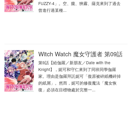
FUZZY-4」。空、朧、狹霧、薩克來到了過去
曾進行過某種...
Witch Watch 魔女守護者 第09話
第9話【給伽羅／新朋友／Date with the
Knight】，妮可和守仁來到了同班同學伽羅
家。理由是伽羅拜託妮可「復原被碎紙機碎掉
的紙屑」。然而，妮可的修復魔法「魔女恢
復」必須在目標物處於完整一...