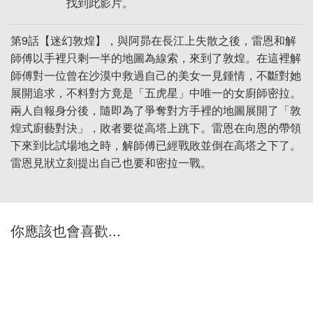
找到此影片。
第9話【迷幻敦煌】，與阿昴在長江上失散之後，雷恩和解
師傅以手裡只剩一半的地圖為線索，來到了敦煌。在這裡解
師傅對一位曾在沙漠中救過自己的美女一見鍾情，不斷對她
展開追求，不料對方竟是「五虎星」中唯一的女廚師密拉。
兩人自報身分後，隨即為了爭奪對方手裡的地圖展開了「敦
煌式廚藝對決」，敗者要從高塔上跳下。雷恩在向恩的帶領
下來到比試場地之時，解師傅已經戰敗並倒在高塔之下了。
雷恩見狀立刻提出自己也要和密拉一戰。
你應該也會喜歡...