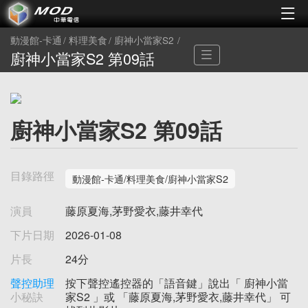
動漫館-卡通
料理美食
廚神小當家S2
廚神小當家S2 第09話
廚神小當家S2 第09話
目錄路徑
動漫館-卡通/料理美食/廚神小當家S2
演員
藤原夏海,茅野愛衣,藤井幸代
下片日期
2026-01-08
片長
24分
聲控助理
按下聲控遙控器的「語音鍵」說出「 廚神小當
小秘訣
家S2 」或 「藤原夏海,茅野愛衣,藤井幸代」 可