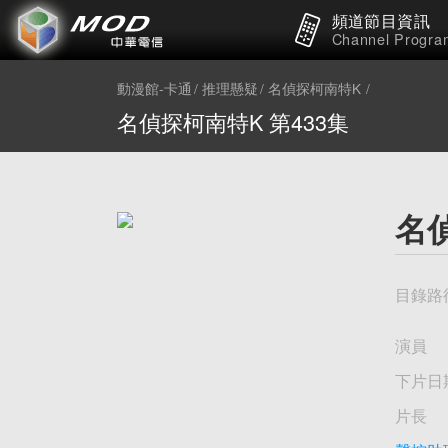
頻道節目資訊
Channel Progra
動漫館-卡通
推理懸疑
名偵探柯南特K
名偵探柯南特K 第433集
名偵
目錄路
演員
下片日
片長