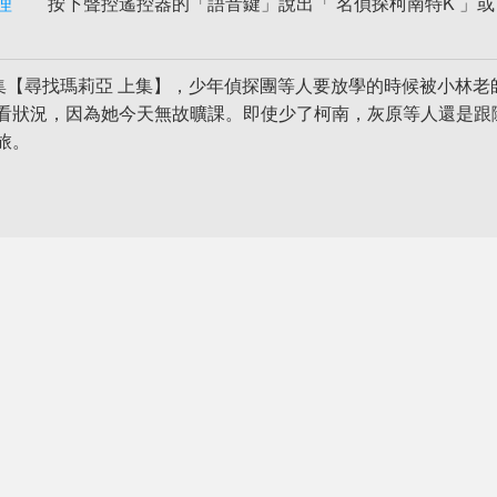
理
按下聲控遙控器的「語音鍵」說出「 名偵探柯南特K 」或
3集【尋找瑪莉亞 上集】，少年偵探團等人要放學的時候被小林老
看狀況，因為她今天無故曠課。即使少了柯南，灰原等人還是跟
旅。