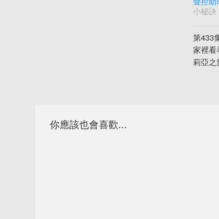
聲控助
小秘訣
第43
家裡看
莉亞之
你應該也會喜歡...