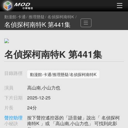
動漫館-卡通
推理懸疑
名偵探柯南特K
名偵探柯南特K 第441集
名偵探柯南特K 第441集
目錄路徑
動漫館-卡通/推理懸疑/名偵探柯南特K
演員
高山南,小山力也
下片日期
2025-12-25
片長
24分
聲控助理
按下聲控遙控器的「語音鍵」說出「 名偵探柯
小秘訣
南特K 」或 「高山南,小山力也」 可找到此影