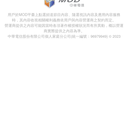
用戶於MOD平臺上點選頻道節目內容、隨選視訊內容及應用內容服務
時，其內容收視相關權利義務依用戶與內容營運商之契約而定。
營運商提供之內容可能因當時各項著作權授權狀況而有所異動，概以營運
商實際提供之內容為準。
中華電信股份有限公司個人家庭分公司(統一編號：96979949) © 2023