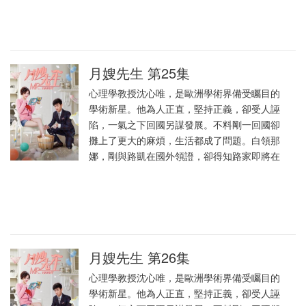
月嫂先生 第25集
心理學教授沈心唯，是歐洲學術界備受矚目的
學術新星。他為人正直，堅持正義，卻受人誣
陷，一氣之下回國另謀發展。不料剛一回國卻
攤上了更大的麻煩，生活都成了問題。白領那
娜，剛與路凱在國外領證，卻得知路家即將在
月嫂先生 第26集
心理學教授沈心唯，是歐洲學術界備受矚目的
學術新星。他為人正直，堅持正義，卻受人誣