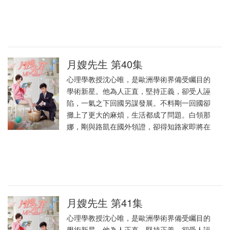
月嫂先生 第40集
心理學教授沈心唯，是歐洲學術界備受矚目的
學術新星。他為人正直，堅持正義，卻受人誣
陷，一氣之下回國另謀發展。不料剛一回國卻
攤上了更大的麻煩，生活都成了問題。白領那
娜，剛與路凱在國外領證，卻得知路家即將在
月嫂先生 第41集
心理學教授沈心唯，是歐洲學術界備受矚目的
學術新星。他為人正直，堅持正義，卻受人誣