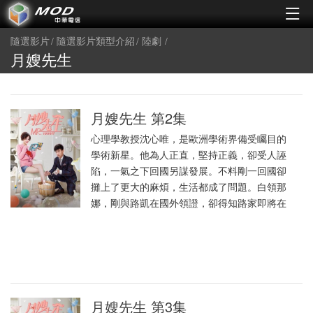
隨選影片
隨選影片類型介紹
陸劇
月嫂先生
月嫂先生 第2集
心理學教授沈心唯，是歐洲學術界備受矚目的
學術新星。他為人正直，堅持正義，卻受人誣
陷，一氣之下回國另謀發展。不料剛一回國卻
攤上了更大的麻煩，生活都成了問題。白領那
娜，剛與路凱在國外領證，卻得知路家即將在
月嫂先生 第3集