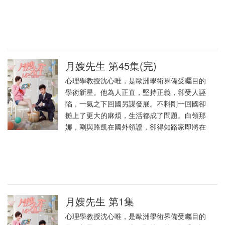
月嫂先生 第45集(完)
心理學教授沈心唯，是歐洲學術界備受矚目的
學術新星。他為人正直，堅持正義，卻受人誣
陷，一氣之下回國另謀發展。不料剛一回國卻
攤上了更大的麻煩，生活都成了問題。白領那
娜，剛與路凱在國外領證，卻得知路家即將在
月嫂先生 第1集
心理學教授沈心唯，是歐洲學術界備受矚目的