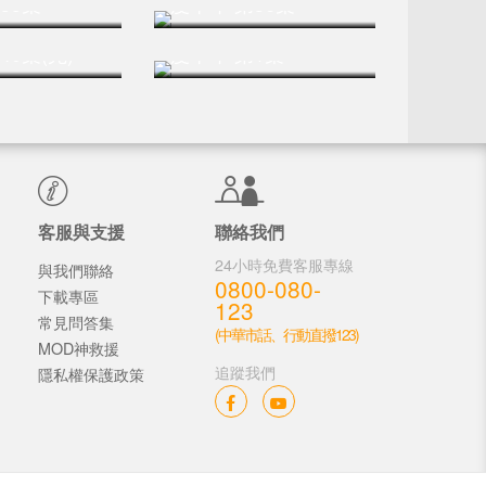
35集
度華年 第36集
40集(完)
度華年 第1集
客服與支援
聯絡我們
24小時免費客服專線
與我們聯絡
0800-080-
下載專區
123
常見問答集
(中華市話、行動直撥123)
MOD神救援
追蹤我們
隱私權保護政策