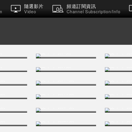
隨選影片
頻道訂閱資訊
m
Video
Channel Subscription/Info
集
度華年 第4集
度華年 第
集
度華年 第9集
度華年 第
3集
度華年 第14集
度華年 第
8集
度華年 第19集
度華年 第
3集
度華年 第24集
度華年 第
8集
度華年 第29集
度華年 第