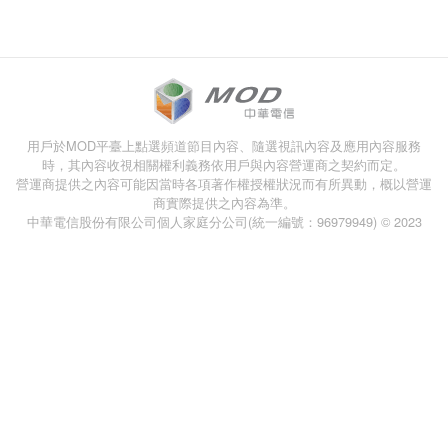
用戶於MOD平臺上點選頻道節目內容、隨選視訊內容及應用內容服務
時，其內容收視相關權利義務依用戶與內容營運商之契約而定。
營運商提供之內容可能因當時各項著作權授權狀況而有所異動，概以營運
商實際提供之內容為準。
中華電信股份有限公司個人家庭分公司(統一編號：96979949) © 2023