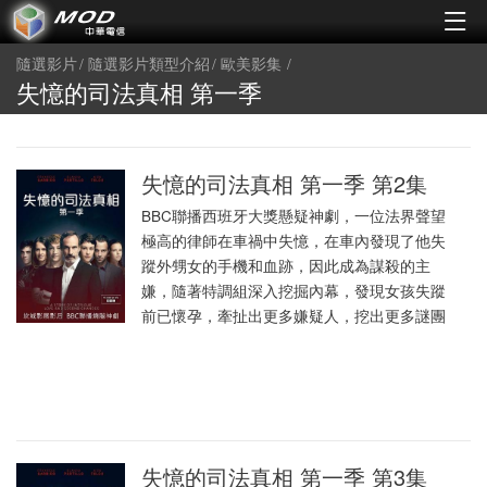
隨選影片
隨選影片類型介紹
歐美影集
失憶的司法真相 第一季
失憶的司法真相 第一季 第2集
BBC聯播西班牙大獎懸疑神劇，一位法界聲望
極高的律師在車禍中失憶，在車內發現了他失
蹤外甥女的手機和血跡，因此成為謀殺的主
嫌，隨著特調組深入挖掘內幕，發現女孩失蹤
前已懷孕，牽扯出更多嫌疑人，挖出更多謎團
失憶的司法真相 第一季 第3集