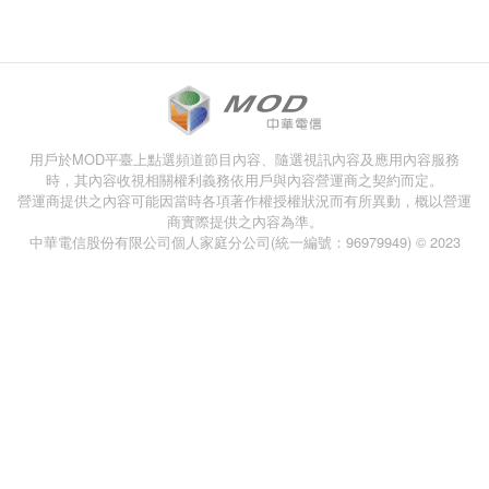
用戶於MOD平臺上點選頻道節目內容、隨選視訊內容及應用內容服務
時，其內容收視相關權利義務依用戶與內容營運商之契約而定。
營運商提供之內容可能因當時各項著作權授權狀況而有所異動，概以營運
商實際提供之內容為準。
中華電信股份有限公司個人家庭分公司(統一編號：96979949) © 2023