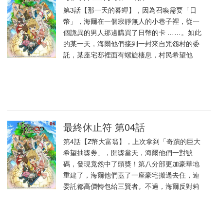
第3話【那一天的暮蟬】，因為召喚需要「日
幣」，海爾在一個寂靜無人的小巷子裡，從一
個詭異的男人那邊購買了日幣的卡 ……。如此
的某一天，海爾他們接到一封來自咒怨村的委
託，某座宅邸裡面有螺旋棲息，村民希望他
最終休止符 第04話
第4話【Z幣大富翁】，上次拿到「奇蹟的巨大
希望抽獎券」，開獎當天，海爾他們一對號
碼，發現竟然中了頭獎！第八分部更加豪華地
重建了，海爾他們蓋了一座豪宅搬過去住，連
委託都高價轉包給三賢者。不過，海爾反對莉