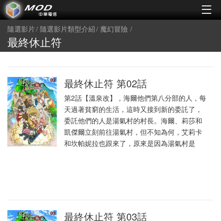
隨選影片
隨選影片類型介紹
魔幻冒險
最終休止符
最終休止符 第02話
第2話【溫泉改】，海爾他們第八分部的人，每
天過著貧窮的生活，這時又接到新的委託了，
委託他們的人是湯氣村的村長。海爾、莉莎和
凱傑爾立刻前往湯氣村，但不知為何，艾莉卡
和坎帕妮拉也跟來了，原來是因為湯氣村是
最終休止符 第03話