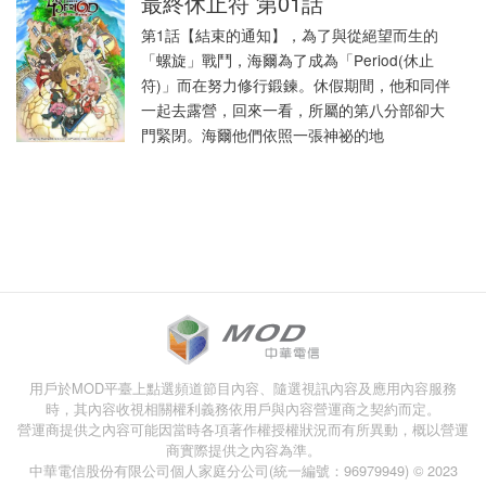
最終休止符 第01話
第1話【結束的通知】，為了與從絕望而生的
「螺旋」戰鬥，海爾為了成為「Period(休止
符)」而在努力修行鍛鍊。休假期間，他和同伴
一起去露營，回來一看，所屬的第八分部卻大
門緊閉。海爾他們依照一張神祕的地
用戶於MOD平臺上點選頻道節目內容、隨選視訊內容及應用內容服務
時，其內容收視相關權利義務依用戶與內容營運商之契約而定。
營運商提供之內容可能因當時各項著作權授權狀況而有所異動，概以營運
商實際提供之內容為準。
中華電信股份有限公司個人家庭分公司(統一編號：96979949) © 2023