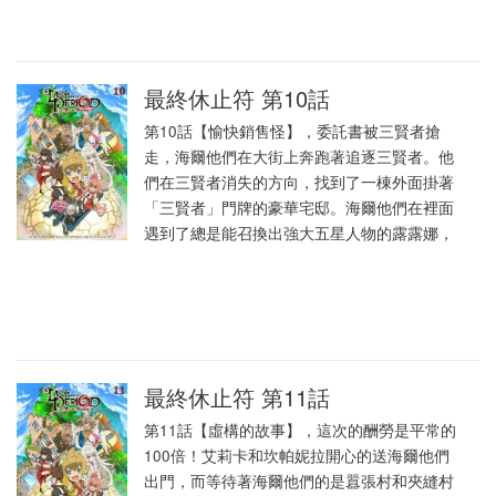
最終休止符 第10話
第10話【愉快銷售怪】，委託書被三賢者搶
走，海爾他們在大街上奔跑著追逐三賢者。他
們在三賢者消失的方向，找到了一棟外面掛著
「三賢者」門牌的豪華宅邸。海爾他們在裡面
遇到了總是能召換出強大五星人物的露露娜，
最終休止符 第11話
第11話【虛構的故事】，這次的酬勞是平常的
100倍！艾莉卡和坎帕妮拉開心的送海爾他們
出門，而等待著海爾他們的是囂張村和夾縫村