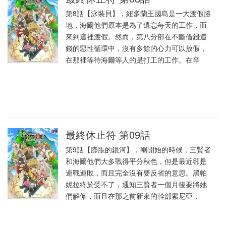
第8話【泳裝貝】，紐多蘭王國島是一大渡假勝
地，海爾他們原本是為了遺忘每天的工作，而
來到這裡渡假。然而，第八分部在不斷借錢還
錢的惡性循環中，沒有多餘的心力可以放假，
在那裡等待海爾等人的是打工的工作。在辛
最終休止符 第09話
第9話【膨脹的銀河】，剛開始的時候，三賢者
和海爾他們大多戰得平分秋色，但是最近卻是
連戰連敗，而且完全沒有要反省的意思。黑帕
妮拉終於受不了，通知三賢者一個月後要將她
們解僱，而且在那之前新來的幹部索尼亞，