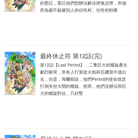
的委託，委託他們想辦法解決肆無忌憚，所做
所為都不顧慮別人的任性村。任性村飼養
最終休止符 第12話(完)
第12話【Last Period】，二隻巨大的螺旋產生
劇烈衝突，所有人打算從火焰與瓦礫當中逃出
去，但是，海爾卻說，他們Period的使命就是
打倒失控大鬧的螺旋。然而，他們沒辦法與巨
大的螺旋對抗，只好暫