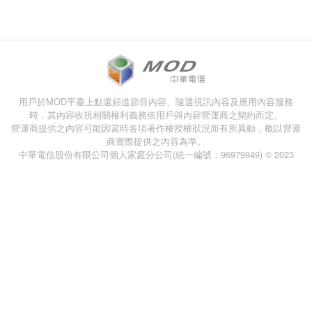
用戶於MOD平臺上點選頻道節目內容、隨選視訊內容及應用內容服務
時，其內容收視相關權利義務依用戶與內容營運商之契約而定。
營運商提供之內容可能因當時各項著作權授權狀況而有所異動，概以營運
商實際提供之內容為準。
中華電信股份有限公司個人家庭分公司(統一編號：96979949) © 2023