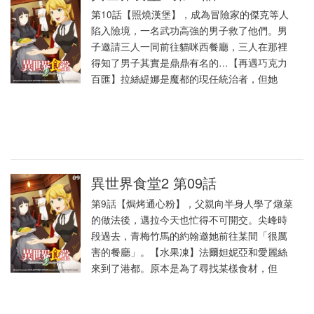
第10話【照燒漢堡】，成為冒險家的傑克等人
陷入險境，一名武功高強的男子救了他們。男
子邀請三人一同前往貓咪西餐廳，三人在那裡
得知了男子其實是鼎鼎有名的…【再遇巧克力
百匯】拉絲緹娜是魔都的現任統治者，但她
異世界食堂2 第09話
第9話【焗烤通心粉】，父親向半身人學了燉菜
的做法後，邁拉今天也忙得不可開交。尖峰時
段過去，青梅竹馬的約翰邀她前往某間「很厲
害的餐廳」。【水果凍】法爾妲妮亞和愛麗絲
來到了港都。原本是為了尋找某樣食材，但