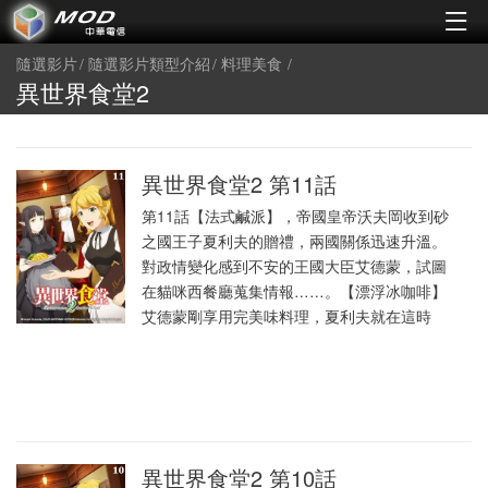
隨選影片
隨選影片類型介紹
料理美食
異世界食堂2
異世界食堂2 第11話
第11話【法式鹹派】，帝國皇帝沃夫岡收到砂
之國王子夏利夫的贈禮，兩國關係迅速升溫。
對政情變化感到不安的王國大臣艾德蒙，試圖
在貓咪西餐廳蒐集情報……。【漂浮冰咖啡】
艾德蒙剛享用完美味料理，夏利夫就在這時
異世界食堂2 第10話