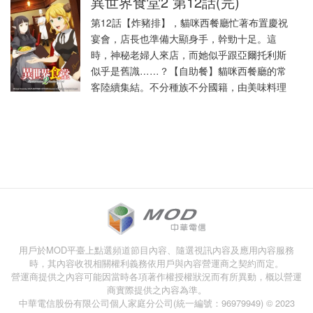
異世界食堂2 第12話(完)
第12話【炸豬排】，貓咪西餐廳忙著布置慶祝
宴會，店長也準備大顯身手，幹勁十足。這
時，神秘老婦人來店，而她似乎跟亞爾托利斯
似乎是舊識……？【自助餐】貓咪西餐廳的常
客陸續集結。不分種族不分國籍，由美味料理
用戶於MOD平臺上點選頻道節目內容、隨選視訊內容及應用內容服務
時，其內容收視相關權利義務依用戶與內容營運商之契約而定。
營運商提供之內容可能因當時各項著作權授權狀況而有所異動，概以營運
商實際提供之內容為準。
中華電信股份有限公司個人家庭分公司(統一編號：96979949) © 2023