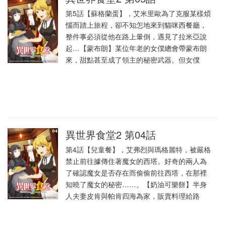
第5話【蘇格蘭蛋】，艾米里歐為了克服某樣煩
惱而踏上旅程，卻不知怎地來到貓咪西餐廳，
整件事必須從他在路上暈倒，遇見了拉米亞說
起…【蒙布朗】某位年老的女僕總會帶蒙布朗
來，甜點甚至成了領主的秘密武器。但女僕
異世界食堂2 第04話
第4話【兒童餐】，艾弗烈與瑪格麗特，被嚴格
禁止前往據傳住著魔女的西塔。好奇的兩人為
了確認魔女是否存在而偷偷前往西塔，在那裡
知曉了魔女的秘密……。【奶油可樂餅】半身
人夫妻皮肯與帕肯四海為家，販賣料理給路