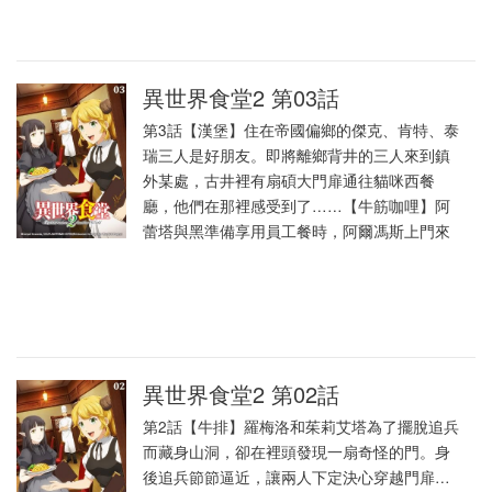
異世界食堂2 第03話
第3話【漢堡】住在帝國偏鄉的傑克、肯特、泰
瑞三人是好朋友。即將離鄉背井的三人來到鎮
外某處，古井裡有扇碩大門扉通往貓咪西餐
廳，他們在那裡感受到了……【牛筋咖哩】阿
蕾塔與黑準備享用員工餐時，阿爾馮斯上門來
異世界食堂2 第02話
第2話【牛排】羅梅洛和茱莉艾塔為了擺脫追兵
而藏身山洞，卻在裡頭發現一扇奇怪的門。身
後追兵節節逼近，讓兩人下定決心穿越門扉…