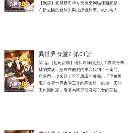
【泡芙】愛黛爾海特今天也來到貓咪西餐廳，
而砂之國的夏利夫與拉娜也到來。收到兩人
異世界食堂2 第01話
第1話【起司蛋糕】傭兵希爾妲接受了撲滅哥布
林的委託，意外在他們的巢穴找到了一扇門。
穿過門，便來到了不可思議的餐廳…【早餐再
現】在異世界食堂工作的阿蕾塔，結束一天的
工作回到家，看著為研究而廢寢忘食的莎拉