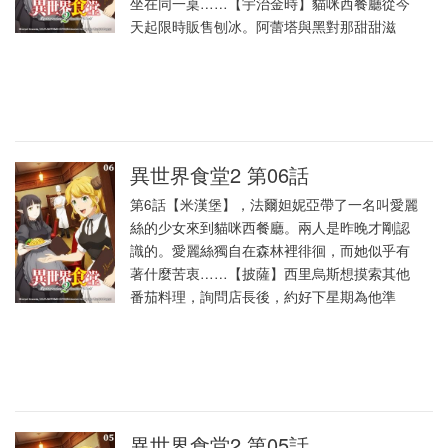
坐在同一桌……【宇治金時】貓咪西餐廳從今
天起限時販售刨冰。阿蕾塔與黑對那甜甜滋
異世界食堂2 第06話
第6話【米漢堡】，法爾妲妮亞帶了一名叫愛麗
絲的少女來到貓咪西餐廳。兩人是昨晚才剛認
識的。愛麗絲獨自在森林裡徘徊，而她似乎有
著什麼苦衷……【披薩】西里烏斯想摸索其他
番茄料理，詢問店長後，約好下星期為他準
異世界食堂2 第05話