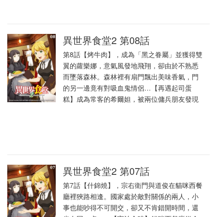
異世界食堂2 第08話
第8話【烤牛肉】，成為「黑之眷屬」並獲得雙
翼的蘿樂娜，意氣風發地飛翔，卻由於不熟悉
而墜落森林。森林裡有扇門飄出美味香氣，門
的另一邊竟有對吸血鬼情侶…【再遇起司蛋
糕】成為常客的希爾妲，被兩位傭兵朋友發現
異世界食堂2 第07話
第7話【什錦燒】，宗右衛門與道俊在貓咪西餐
廳裡狹路相逢。國家處於敵對關係的兩人，小
事也能吵得不可開交，卻又不肯錯開時間，還