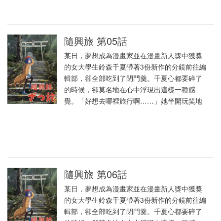
隨興旅 第05話
某日，夢想成為漫畫家並在漫畫新人獎中獲獎
的女大學生鈴森千夏帶著3份新作的分鏡前往編
輯部，卻全部吃到了閉門羹。千夏心都要碎了
的時候，卻莫名地在心中浮現出這樣一種感
覺。「好想去哪裡旅行啊……」她半開玩笑地
隨興旅 第06話
某日，夢想成為漫畫家並在漫畫新人獎中獲獎
的女大學生鈴森千夏帶著3份新作的分鏡前往編
輯部，卻全部吃到了閉門羹。千夏心都要碎了