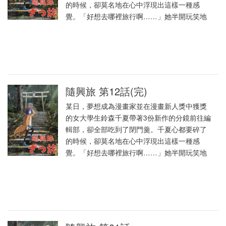
的時候，卻莫名地在心中浮現出這樣一種感
覺。「好想去哪裡旅行啊……」她半開玩笑地
隨興旅 第12話(完)
某日，夢想成為漫畫家並在漫畫新人獎中獲獎
的女大學生鈴森千夏帶著3份新作的分鏡前往編
輯部，卻全部吃到了閉門羹。千夏心都要碎了
的時候，卻莫名地在心中浮現出這樣一種感
覺。「好想去哪裡旅行啊……」她半開玩笑地