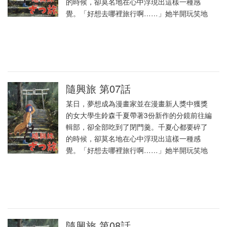
的時候，卻莫名地在心中浮現出這樣一種感
覺。「好想去哪裡旅行啊……」她半開玩笑地
隨興旅 第07話
某日，夢想成為漫畫家並在漫畫新人獎中獲獎
的女大學生鈴森千夏帶著3份新作的分鏡前往編
輯部，卻全部吃到了閉門羹。千夏心都要碎了
的時候，卻莫名地在心中浮現出這樣一種感
覺。「好想去哪裡旅行啊……」她半開玩笑地
隨興旅 第08話