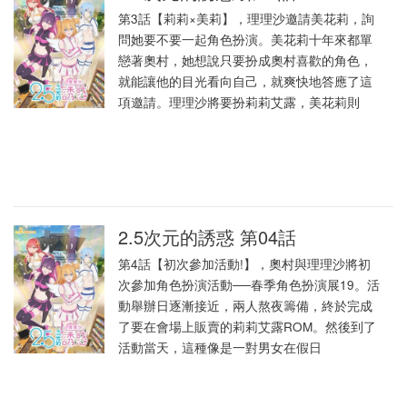
第3話【莉莉×美莉】，理理沙邀請美花莉，詢
問她要不要一起角色扮演。美花莉十年來都單
戀著奧村，她想說只要扮成奧村喜歡的角色，
就能讓他的目光看向自己，就爽快地答應了這
項邀請。理理沙將要扮莉莉艾露，美花莉則
2.5次元的誘惑 第04話
第4話【初次參加活動!】，奧村與理理沙將初
次參加角色扮演活動──春季角色扮演展19。活
動舉辦日逐漸接近，兩人熬夜籌備，終於完成
了要在會場上販賣的莉莉艾露ROM。然後到了
活動當天，這種像是一對男女在假日