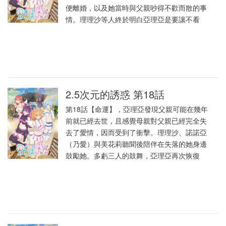
便離婚，以及她當時與父親吵得不歡而散的事
情。理理沙等人終於明白亞理亞是要讓不看
2.5次元的誘惑 第18話
第18話【命運】，亞理亞發現父親可能在幾年
前就已經去世，且感覺母親對父親已經完全失
去了愛情，因而受到了衝擊。理理沙、諾諾亞
（乃愛）與美花莉聽聞後陪伴在失落的她身邊
鼓勵她。多虧三人的鼓舞，亞理亞再次恢復