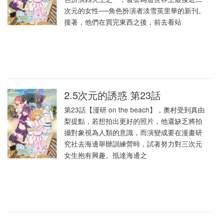
次元的女性──角色扮演者淡雪英里華的新刊。
接著，他們在買完東西之後，前去看站
2.5次元的誘惑 第23話
第23話【漫研 on the beach】，奧村受到真由
梨提點，若想拍出更好的照片，他還缺乏將拍
攝對象視為人類的意識，而演變成要在漫畫研
究社去海邊舉辦訓練營時，試著努力對三次元
女生抱有興趣。抵達海邊之