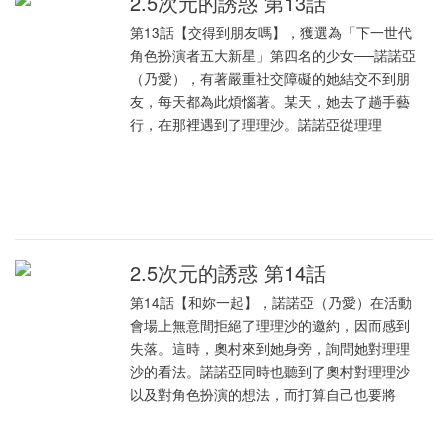
2.5次元的誘惑 第13話
第13話【交得到朋友嗎】，獲選為「下一世代
角色扮演者五大新星」第四名的少女──諾諾亞
（乃愛），有著嚴重社交障礙的她結交不到朋
友，每天都為此煩惱著。某天，她去了趟手藝
行，在那裡遇到了理理沙。諾諾亞從理理
2.5次元的誘惑 第14話
第14話【和妳一起】，諾諾亞（乃愛）在活動
會場上無意間拒絕了理理沙的邀約，因而感到
失落。這時，奧村來到她身旁，詢問她對理理
沙的看法。諾諾亞同時也聽到了奧村對理理沙
以及對角色扮演的想法，而打算自己也要將