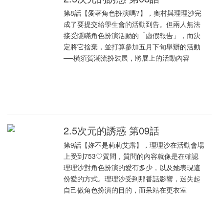
第8話【愛著角色扮演嗎?】，奧村與理理沙完
成了要提交給學生會的活動到告。但兩人無法
接受隱瞞角色扮演活動的「虛假報告」，而決
定將它捨棄，並打算參加五月下旬舉辦的活動
──橫須賀潮流扮裝展，將展上的活動內容
2.5次元的誘惑 第09話
第9話【妳不是莉莉艾露】，理理沙在活動會場
上受到753♡質問，質問的內容就像是在確認
理理沙對角色扮演的愛有多少，以及她表現這
份愛的方式。理理沙受到那番話影響，迷失起
自己做角色扮演的目的，而呆站在更衣室