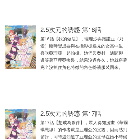
2.5次元的誘惑 第16話
第16話【我的做法】，理理沙與諾諾亞（乃
愛）臨時變成要與在攝影棚遇見的女高中生──
喜咲亞理亞一起拍攝。她們與奧村一邊閒聊一
邊等著亞理亞換裝，結果沒過多久，她就穿著
完全沒抓住角色特徵的角色扮演服裝回來。
2.5次元的誘惑 第17話
第17話【想成為夥伴】，眾人得知漫畫《華爾
琪戰線》的作者就是亞理亞的父親，因而感到
驚訝，同時還知道了亞理亞的父母在她小時候