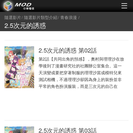
隨選影片
隨選影片類型介紹
青春浪漫
2.5次元的誘惑
2.5次元的誘惑 第02話
第2話【共同出角的預感】，奧村與理理沙在放
學後到了漫畫研究社的社團辦公室集合。這一
天演變成要把穿著制服的理理沙當成模特兒來
測試相機，不過理理沙卻因為身上的裝扮並非
平常的角色扮演服裝，而是三次元的自己在
2.5次元的誘惑 第03話