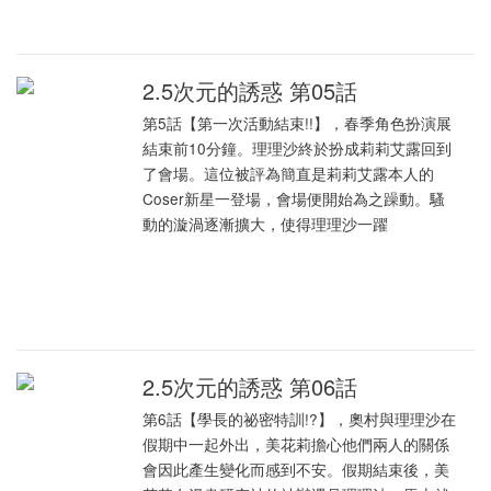
2.5次元的誘惑 第05話
第5話【第一次活動結束!!】，春季角色扮演展
結束前10分鐘。理理沙終於扮成莉莉艾露回到
了會場。這位被評為簡直是莉莉艾露本人的
Coser新星一登場，會場便開始為之躁動。騷
動的漩渦逐漸擴大，使得理理沙一躍
2.5次元的誘惑 第06話
第6話【學長的祕密特訓!?】，奧村與理理沙在
假期中一起外出，美花莉擔心他們兩人的關係
會因此產生變化而感到不安。假期結束後，美