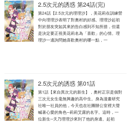
2.5次元的誘惑 第24話(完)
第24話【2.5次元的理理沙】，美花莉在訓練營
中向理理沙表明了對奧村的好感。理理沙起初
對於朋友突如其來的告白感到不知所措，但還
是決定要正視美花莉名為「喜歡」的心情。理
理沙一邊詢問她喜歡奧村的哪一點，一
2.5次元的誘惑 第01話
第1話【來自異次元的新生】，奧村正宗是個對
三次元女生毫無興趣的高中生。身為漫畫研究
社唯一社員的他，今天也在社團辦公室裡大聲
喊著心愛的角色─莉莉艾露的名字。這時，一
位新生─天乃理理沙來到了他的身邊。起初