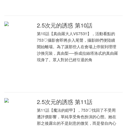
2.5次元的誘惑 第10話
第10話【真由羅大人VS753!!】，活動看點的
753♡攝影會即將步入尾聲，攝影師們便陸續
開始離場。為了讓那些人在會場上停留到理理
沙換完裝，真由梨──扮成拉絲塔洛忒的真由羅
現身了。眾人對於已經引退的角
2.5次元的誘惑 第11話
第11話【魔法的鎧甲】，753♡找回了不受周
遭評價影響，單純享受角色扮演的心態。她在
那之後露出的不是刻意的微笑，而是發自內心