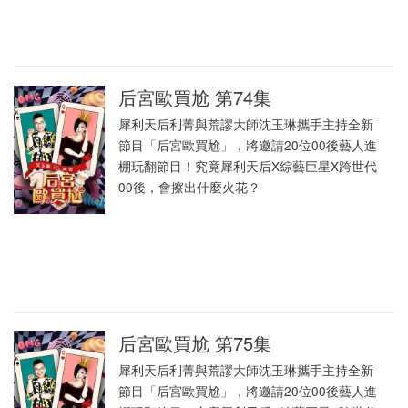
后宮歐買尬 第74集
犀利天后利菁與荒謬大師沈玉琳攜手主持全新
節目「后宮歐買尬」，將邀請20位00後藝人進
棚玩翻節目！究竟犀利天后X綜藝巨星X跨世代
00後，會擦出什麼火花？
后宮歐買尬 第75集
犀利天后利菁與荒謬大師沈玉琳攜手主持全新
節目「后宮歐買尬」，將邀請20位00後藝人進