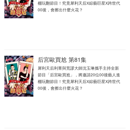
棚玩翻節目！究竟犀利天后X綜藝巨星X跨世代
00後，會擦出什麼火花？
后宮歐買尬 第81集
犀利天后利菁與荒謬大師沈玉琳攜手主持全新
節目「后宮歐買尬」，將邀請20位00後藝人進
棚玩翻節目！究竟犀利天后X綜藝巨星X跨世代
00後，會擦出什麼火花？