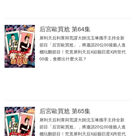
后宮歐買尬 第64集
犀利天后利菁與荒謬大師沈玉琳攜手主持全新
節目「后宮歐買尬」，將邀請20位00後藝人進
棚玩翻節目！究竟犀利天后X綜藝巨星X跨世代
00後，會擦出什麼火花？
后宮歐買尬 第65集
犀利天后利菁與荒謬大師沈玉琳攜手主持全新
節目「后宮歐買尬」，將邀請20位00後藝人進
棚玩翻節目！究竟犀利天后X綜藝巨星X跨世代