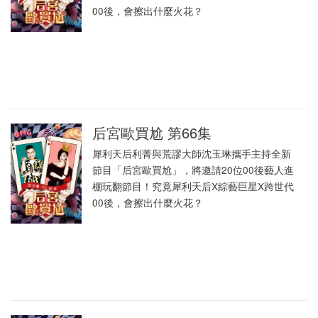
00後，會擦出什麼火花？
后宮歐買尬 第66集
犀利天后利菁與荒謬大師沈玉琳攜手主持全新
節目「后宮歐買尬」，將邀請20位00後藝人進
棚玩翻節目！究竟犀利天后X綜藝巨星X跨世代
00後，會擦出什麼火花？