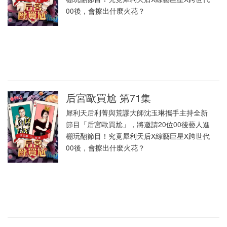
00後，會擦出什麼火花？
后宮歐買尬 第71集
犀利天后利菁與荒謬大師沈玉琳攜手主持全新
節目「后宮歐買尬」，將邀請20位00後藝人進
棚玩翻節目！究竟犀利天后X綜藝巨星X跨世代
00後，會擦出什麼火花？