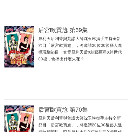
后宮歐買尬 第69集
犀利天后利菁與荒謬大師沈玉琳攜手主持全新
節目「后宮歐買尬」，將邀請20位00後藝人進
棚玩翻節目！究竟犀利天后X綜藝巨星X跨世代
00後，會擦出什麼火花？
后宮歐買尬 第70集
犀利天后利菁與荒謬大師沈玉琳攜手主持全新
節目「后宮歐買尬」，將邀請20位00後藝人進
棚玩翻節目！究竟犀利天后X綜藝巨星X跨世代