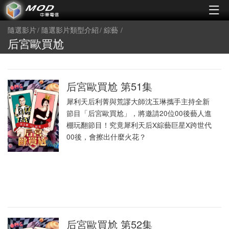
隨選影片
隨選影片類型介紹
綜藝
后宮歐買尬
后宮歐買尬 第51集
犀利天后利菁與荒謬大師沈玉琳攜手主持全新
節目「后宮歐買尬」，將邀請20位00後藝人進
棚玩翻節目！究竟犀利天后X綜藝巨星X跨世代
00後，會擦出什麼火花？
后宮歐買尬 第52集