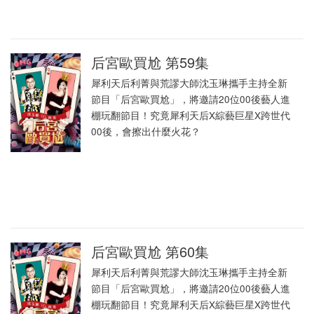
后宮歐買尬 第59集
犀利天后利菁與荒謬大師沈玉琳攜手主持全新
節目「后宮歐買尬」，將邀請20位00後藝人進
棚玩翻節目！究竟犀利天后X綜藝巨星X跨世代
00後，會擦出什麼火花？
后宮歐買尬 第60集
犀利天后利菁與荒謬大師沈玉琳攜手主持全新
節目「后宮歐買尬」，將邀請20位00後藝人進
棚玩翻節目！究竟犀利天后X綜藝巨星X跨世代