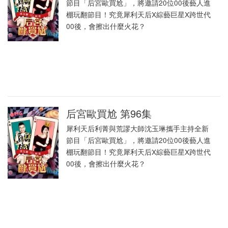
節目「后宮歐買尬」，將邀請20位00後藝人進
棚玩翻節目！究竟犀利天后X綜藝巨星X跨世代
00後，會擦出什麼火花？
后宮歐買尬 第96集
犀利天后利菁與荒謬大師沈玉琳攜手主持全新
節目「后宮歐買尬」，將邀請20位00後藝人進
棚玩翻節目！究竟犀利天后X綜藝巨星X跨世代
00後，會擦出什麼火花？