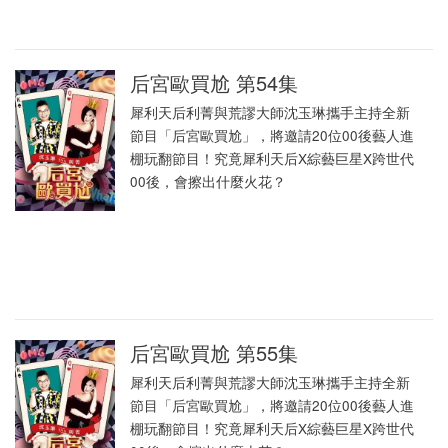
后宮歐買尬 第54集
犀利天后利菁與荒謬大師沈玉琳攜手主持全新
節目「后宮歐買尬」，將邀請20位00後藝人進
棚玩翻節目！究竟犀利天后X綜藝巨星X跨世代
00後，會擦出什麼火花？
后宮歐買尬 第55集
犀利天后利菁與荒謬大師沈玉琳攜手主持全新
節目「后宮歐買尬」，將邀請20位00後藝人進
棚玩翻節目！究竟犀利天后X綜藝巨星X跨世代