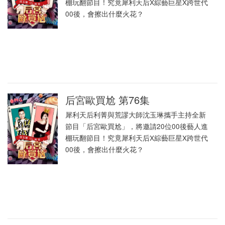
棚玩翻節目！究竟犀利天后X綜藝巨星X跨世代
00後，會擦出什麼火花？
后宮歐買尬 第76集
犀利天后利菁與荒謬大師沈玉琳攜手主持全新
節目「后宮歐買尬」，將邀請20位00後藝人進
棚玩翻節目！究竟犀利天后X綜藝巨星X跨世代
00後，會擦出什麼火花？