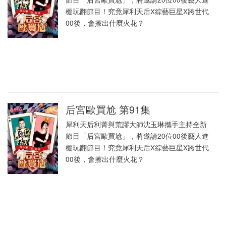
棚玩翻節目！究竟犀利天后X綜藝巨星X跨世代
00後，會擦出什麼火花？
后宮歐買尬 第91集
犀利天后利菁與荒謬大師沈玉琳攜手主持全新
節目「后宮歐買尬」，將邀請20位00後藝人進
棚玩翻節目！究竟犀利天后X綜藝巨星X跨世代
00後，會擦出什麼火花？