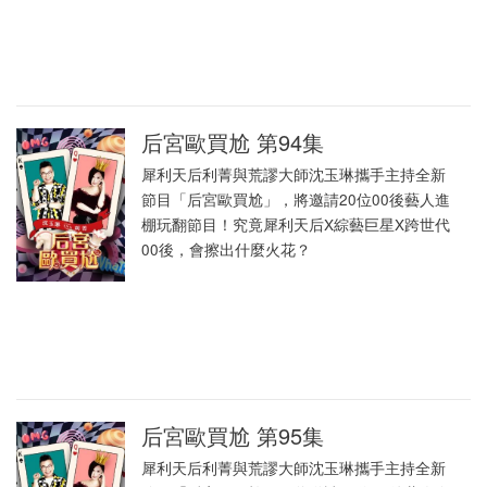
后宮歐買尬 第94集
犀利天后利菁與荒謬大師沈玉琳攜手主持全新
節目「后宮歐買尬」，將邀請20位00後藝人進
棚玩翻節目！究竟犀利天后X綜藝巨星X跨世代
00後，會擦出什麼火花？
后宮歐買尬 第95集
犀利天后利菁與荒謬大師沈玉琳攜手主持全新