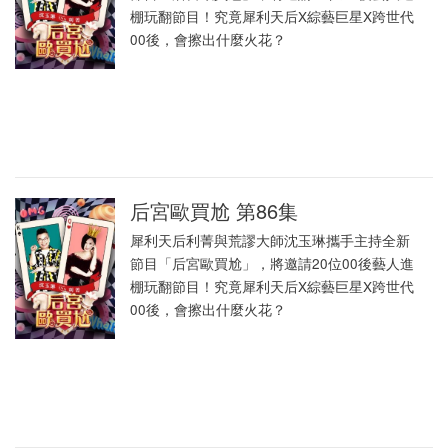
棚玩翻節目！究竟犀利天后X綜藝巨星X跨世代
00後，會擦出什麼火花？
后宮歐買尬 第86集
犀利天后利菁與荒謬大師沈玉琳攜手主持全新
節目「后宮歐買尬」，將邀請20位00後藝人進
棚玩翻節目！究竟犀利天后X綜藝巨星X跨世代
00後，會擦出什麼火花？