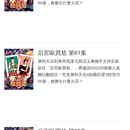
00後，會擦出什麼火花？
后宮歐買尬 第61集
犀利天后利菁與荒謬大師沈玉琳攜手主持全新
節目「后宮歐買尬」，將邀請20位00後藝人進
棚玩翻節目！究竟犀利天后X綜藝巨星X跨世代
00後，會擦出什麼火花？