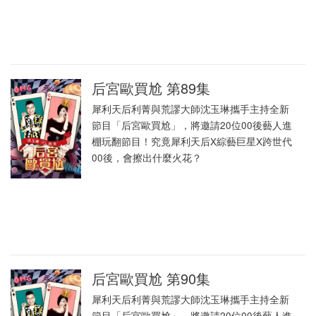
后宮歐買尬 第89集
犀利天后利菁與荒謬大師沈玉琳攜手主持全新
節目「后宮歐買尬」，將邀請20位00後藝人進
棚玩翻節目！究竟犀利天后X綜藝巨星X跨世代
00後，會擦出什麼火花？
后宮歐買尬 第90集
犀利天后利菁與荒謬大師沈玉琳攜手主持全新
節目「后宮歐買尬」，將邀請20位00後藝人進