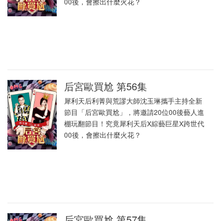
00後，會擦出什麼火花？
后宮歐買尬 第56集
犀利天后利菁與荒謬大師沈玉琳攜手主持全新
節目「后宮歐買尬」，將邀請20位00後藝人進
棚玩翻節目！究竟犀利天后X綜藝巨星X跨世代
00後，會擦出什麼火花？
后宮歐買尬 第57集