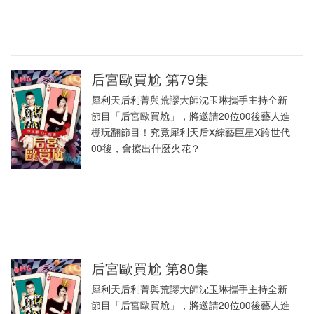
后宮歐買尬 第79集
犀利天后利菁與荒謬大師沈玉琳攜手主持全新
節目「后宮歐買尬」，將邀請20位00後藝人進
棚玩翻節目！究竟犀利天后X綜藝巨星X跨世代
00後，會擦出什麼火花？
后宮歐買尬 第80集
犀利天后利菁與荒謬大師沈玉琳攜手主持全新
節目「后宮歐買尬」，將邀請20位00後藝人進