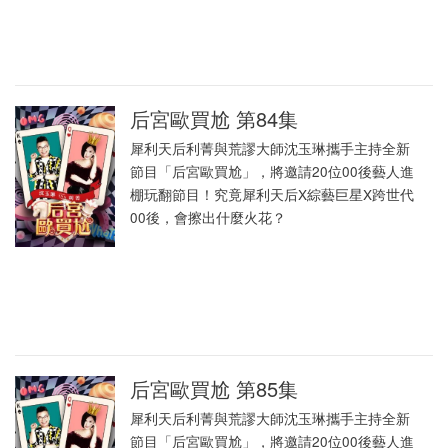
后宮歐買尬 第84集
犀利天后利菁與荒謬大師沈玉琳攜手主持全新
節目「后宮歐買尬」，將邀請20位00後藝人進
棚玩翻節目！究竟犀利天后X綜藝巨星X跨世代
00後，會擦出什麼火花？
后宮歐買尬 第85集
犀利天后利菁與荒謬大師沈玉琳攜手主持全新
節目「后宮歐買尬」，將邀請20位00後藝人進