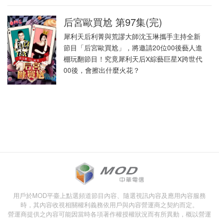
后宮歐買尬 第97集(完)
犀利天后利菁與荒謬大師沈玉琳攜手主持全新
節目「后宮歐買尬」，將邀請20位00後藝人進
棚玩翻節目！究竟犀利天后X綜藝巨星X跨世代
00後，會擦出什麼火花？
用戶於MOD平臺上點選頻道節目內容、隨選視訊內容及應用內容服務
時，其內容收視相關權利義務依用戶與內容營運商之契約而定。
營運商提供之內容可能因當時各項著作權授權狀況而有所異動，概以營運