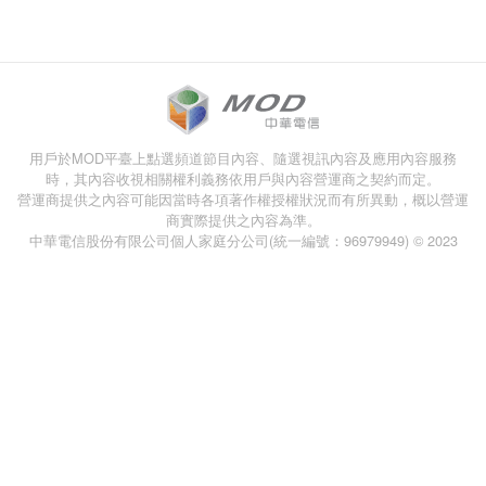
用戶於MOD平臺上點選頻道節目內容、隨選視訊內容及應用內容服務
時，其內容收視相關權利義務依用戶與內容營運商之契約而定。
營運商提供之內容可能因當時各項著作權授權狀況而有所異動，概以營運
商實際提供之內容為準。
中華電信股份有限公司個人家庭分公司(統一編號：96979949) © 2023