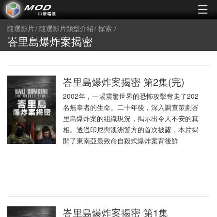
隨選影片
隨選影片類型介紹
探索
峇里島爆炸案揭密
峇里島爆炸案揭密 第2集(完)
2002年，一場震驚世界的恐怖攻擊奪走了202
名無辜者的生命。二十年後，深入調查策劃峇
里島爆炸案的組織現況，揭示出令人不安的真
相。透過印尼與澳洲警方的首次披露，本片揭
開了東南亞最致命自殺式爆炸案背後鮮
峇里島爆炸案揭密 第1集