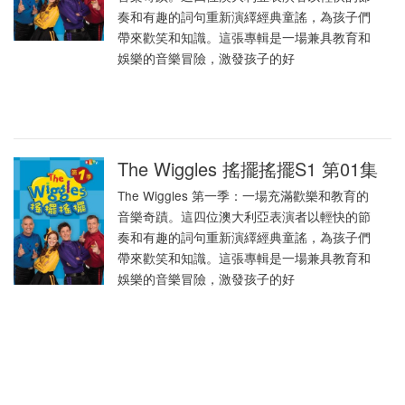
奏和有趣的詞句重新演繹經典童謠，為孩子們
帶來歡笑和知識。這張專輯是一場兼具教育和
娛樂的音樂冒險，激發孩子的好
The Wiggles 搖擺搖擺S1 第01集
The Wiggles 第一季：一場充滿歡樂和教育的
音樂奇蹟。這四位澳大利亞表演者以輕快的節
奏和有趣的詞句重新演繹經典童謠，為孩子們
帶來歡笑和知識。這張專輯是一場兼具教育和
娛樂的音樂冒險，激發孩子的好