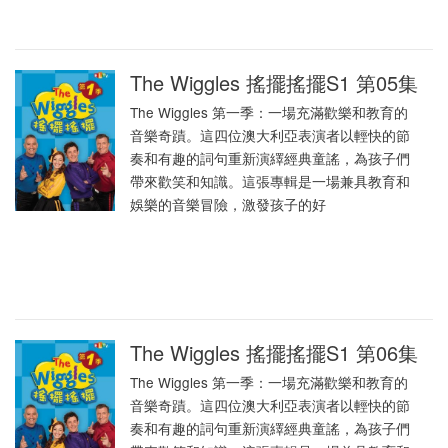
The Wiggles 搖擺搖擺S1 第05集
The Wiggles 第一季：一場充滿歡樂和教育的
音樂奇蹟。這四位澳大利亞表演者以輕快的節
奏和有趣的詞句重新演繹經典童謠，為孩子們
帶來歡笑和知識。這張專輯是一場兼具教育和
娛樂的音樂冒險，激發孩子的好
The Wiggles 搖擺搖擺S1 第06集
The Wiggles 第一季：一場充滿歡樂和教育的
音樂奇蹟。這四位澳大利亞表演者以輕快的節
奏和有趣的詞句重新演繹經典童謠，為孩子們