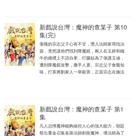
新戲說台灣：魔神的查某子 第10
集(完)
落魄的宗志父子心有不甘，潛入法師家尋找法
器，竟然讓他們找到降魔鏡，兩人在玉婷和鐵
牛的婚禮上不請自來，打鑼姑為了保護玉涵，
遭到降魔鏡攻擊，撒手人寰。宗志父子食髓知
味，打算將劉家人一舉殺害，正當宗志在施法
新戲說台灣：魔神的查某子 第1
集
凡人忌憚魔神能夠操控人心的強大能力，朝廷
祭出重金召集各路法師剷除魔神，壞法師為了