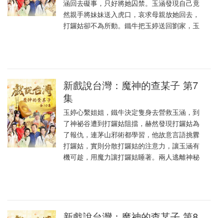
涵回去礙事，只好將她囚禁。玉涵發現自己竟
然親手將妹妹送入虎口，哀求母親放她回去，
打鑼姑卻不為所動。鐵牛把玉婷送回劉家，玉
新戲說台灣：魔神的查某子 第7
集
玉婷心繫姐姐，鐵牛決定隻身去營救玉涵，到
了神祕谷遭到打鑼姑阻擋，赫然發現打鑼姑為
了報仇，連茅山邪術都學習，他故意言語挑釁
打鑼姑，實則分散打鑼姑的注意力，讓玉涵有
機可趁，用魔力讓打鑼姑睡著。兩人逃離神秘
新戲說台灣：魔神的查某子 第8