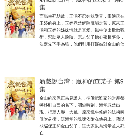
集
面臨生死劫數，玉涵不忍妹妹受苦，眼淚落在
玉婷的身上，玉婷竟然解除魔能之苦，原來玉
涵和玉婷的姊妹情就是真愛。鐵牛使出欺敵戰
術，幫助眾人脫險。宗志父子擔心夜長夢多，
決定先下手為強，他們利用打鑼姑對金山的信
新戲說台灣：魔神的查某子 第9
集
金山約來保正當見證人，準備把劉家的財產都
轉移到自己的名下，關鍵時刻，海堂忽然出
現，把眾人嚇一大跳。原來鐵牛修練的法術叫
做附身術，讓海堂的魂魄依附在他身上，藉以
欺騙保正和金山父子，讓大家以為海堂並未死
亡