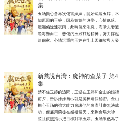
集
玉涵擔心會再次傷害妹妹，開始疏遠玉婷，不
知原因的玉婷，因為姊姊的改變，心情低落。
屋漏偏逢連夜雨，此時傳來消息，海堂夫妻遭
逢海難而亡，悲傷的玉涵打起精神，努力撐起
這個家。心情沉重的玉婷在街上因細故與人發
新戲說台灣：魔神的查某子 第4
集
禁不住玉婷的追問，玉涵在玉婷和金山的婚禮
前夕，告訴妹妹自己就是魔神這個秘密。金山
擔心玉涵的強大能力會讓他的奪產計畫無法成
功，便雇用惡徒在婚禮當天，來到會場大吵，
並且依照指示把目標對準玉婷。玉涵果然為了