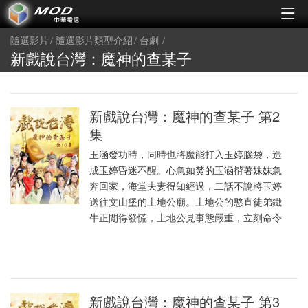
隨選影片
隨選影片類型介紹
台劇
新戲說台灣：魔神的查某子
新戲說台灣：魔神的查某子 第2
集
玉涵發功時，同時也將魔能打入玉婷腦袋，造
成玉婷昏迷不醒。心急如焚的玉涵揹著妹妹急
奔回家，海堂夫妻得知經過，二話不說將玉婷
送往文山堡的土地公廟。土地公的憨直徒弟鐵
牛正閒得發慌，土地公見事態嚴重，立刻命令
新戲說台灣：魔神的查某子 第3