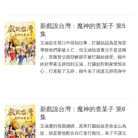
新戲說台灣：魔神的查某子 第5
集
玉涵從生母口中得知往事，打鑼姑認為是海堂
導致他們家破人亡，但玉涵知道養父不是這種
人，意圖替父親辯解卻不被打鑼姑接受。鐵牛
終於帶著玉婷找到玉涵，打鑼姑對劉家懷恨在
心，打算殺了玉婷，鐵牛為了保護玉婷而身中
新戲說台灣：魔神的查某子 第6
集
玉涵遭到母親綑綁，原來打鑼姑故意收金山為
徒，就是要他配合自己進行報仇，為了不讓玉