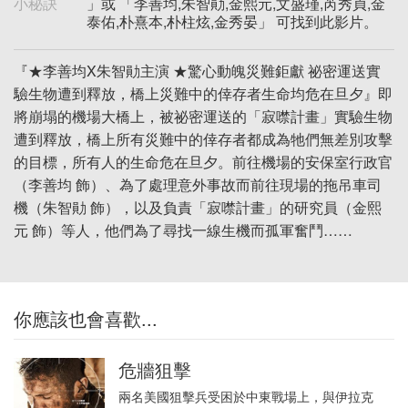
小秘訣
」或 「李善均,朱智勛,金熙元,文盛瑾,芮秀貞,金
泰佑,朴熹本,朴柱炫,金秀晏」 可找到此影片。
『★李善均X朱智勛主演 ★驚心動魄災難鉅獻 祕密運送實
驗生物遭到釋放，橋上災難中的倖存者生命均危在旦夕』即
將崩塌的機場大橋上，被祕密運送的「寂噤計畫」實驗生物
遭到釋放，橋上所有災難中的倖存者都成為牠們無差別攻擊
的目標，所有人的生命危在旦夕。前往機場的安保室行政官
（李善均 飾）、為了處理意外事故而前往現場的拖吊車司
機（朱智勛 飾），以及負責「寂噤計畫」的研究員（金熙
元 飾）等人，他們為了尋找一線生機而孤軍奮鬥……
你應該也會喜歡...
危牆狙擊
兩名美國狙擊兵受困於中東戰場上，與伊拉克