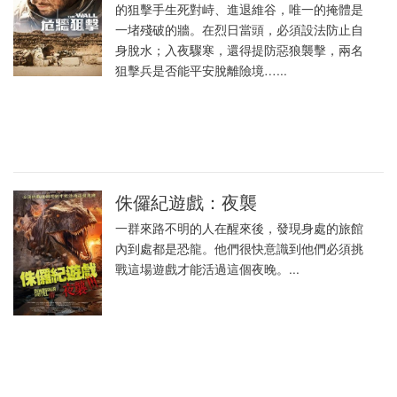
的狙擊手生死對峙、進退維谷，唯一的掩體是
一堵殘破的牆。在烈日當頭，必須設法防止自
身脫水；入夜驟寒，還得提防惡狼襲擊，兩名
狙擊兵是否能平安脫離險境…...
侏儸紀遊戲：夜襲
一群來路不明的人在醒來後，發現身處的旅館
內到處都是恐龍。他們很快意識到他們必須挑
戰這場遊戲才能活過這個夜晚。...