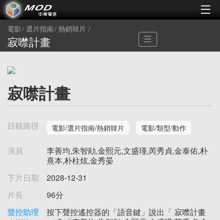
電影
選片指南
熱銷韓片
寂噤計畫
寂噤計畫
目錄路徑
電影/選片指南/熱銷韓片
電影/類型/動作
演員
李善均,朱智勛,金熙元,文盛瑾,芮秀貞,金泰佑,朴
熹本,朴柱炫,金秀晏
下片日期
2028-12-31
片長
96分
聲控助理
按下聲控遙控器的「語音鍵」說出「 寂噤計畫