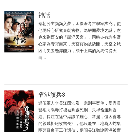
神話
秦朝公主頻頻入夢，困擾著考古學家杰克，使
他更醉心研究秦朝古物。為解開夢境之謎，杰
克來到西安的「懸浮天宮」，同時亦有許多野
心家為奪寶而來，天宮寶物被撬開，天空之城
因而失去懸浮能力，成千上萬的兵馬俑從天
而...
省港旗兵3
退伍軍人李長江因涉及一宗刑事案件，受盡員
警毛向陽毒打後被判處死刑，只得偷渡到香
港。長江在途中結識了雞心、常滿，但因香港
的親戚拒絕收留長江，他只能在工地為人蛇集
團頭目良哥工作還債，期間長江聽說阿滿被賣