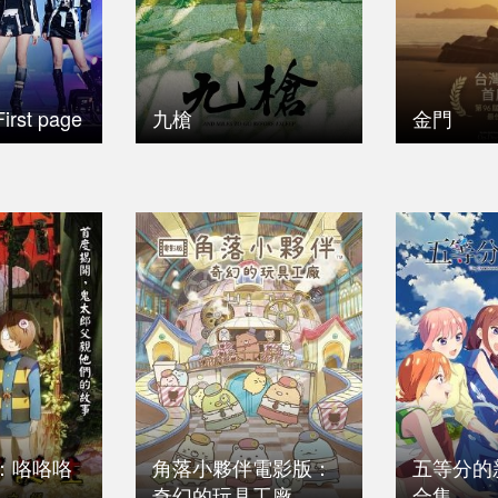
irst page
九槍
金門
：咯咯咯
角落小夥伴電影版：
五等分的
奇幻的玩具工廠
合集