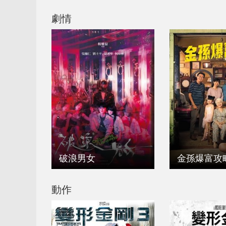
劇情
破浪男女
金孫爆富攻
動作