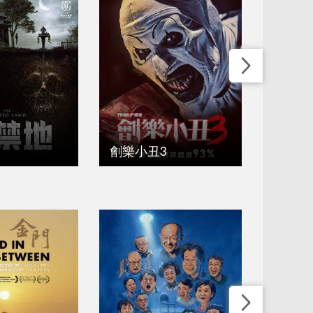
劊樂小丑3
鬼袋人