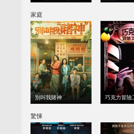
家庭
別叫我賭神
巧克力冒險
驚悚