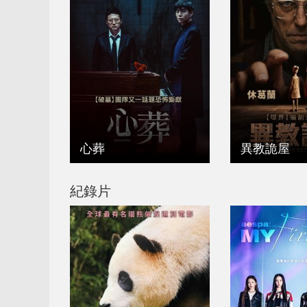
心葬
異教詭屋
紀錄片