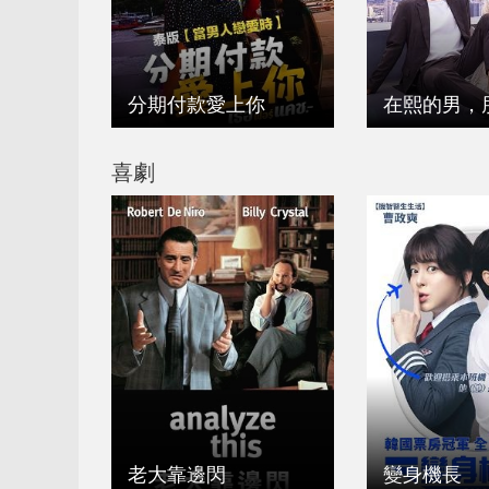
分期付款愛上你
在熙的男，
喜劇
老大靠邊閃
變身機長