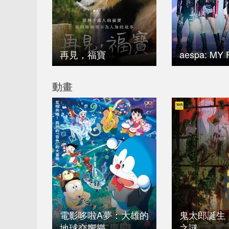
再見，福寶
aespa: MY F
動畫
電影哆啦A夢：大雄的
鬼太郎誕生
地球交響樂
之謎