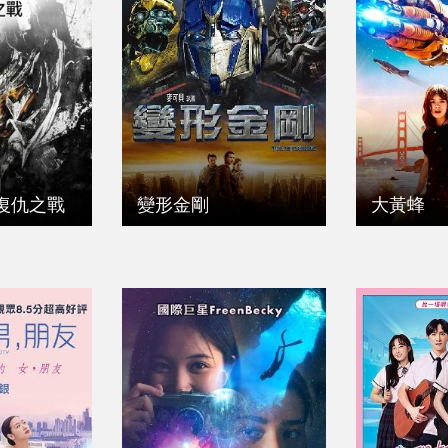
復仇之戰
變形金剛
大黃蜂