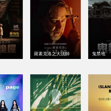
羅素克洛之大法師
鬼禁地