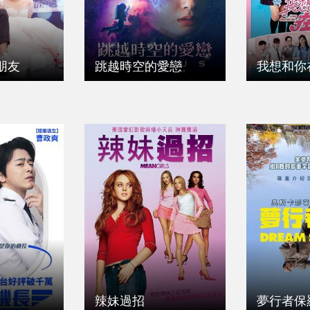
朋友
跳越時空的愛戀
我想和你
辣妹過招
夢行者保