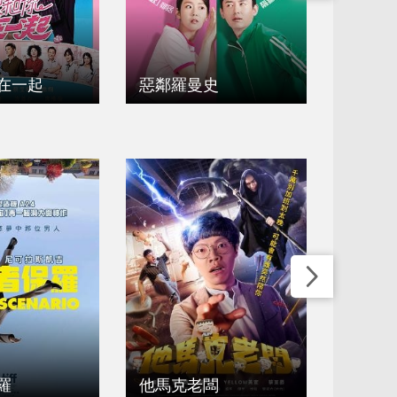
在一起
惡鄰羅曼史
青春並
名偵探
羅
他馬克老闆
的一天