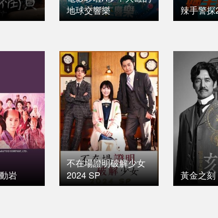
地球交響樂
辣手警探
不在場證明破解少女
顫動岩
2024 SP
黃金之刻