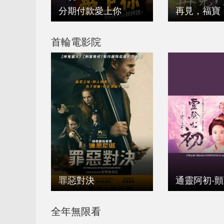
分期付款愛上你
再見，福寶
首輪電影院
罪惡對決
通靈阿初-
全年無限看