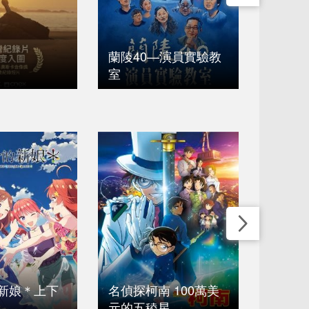
蘭陵40—演員實驗教
室
南方，
新娘＊上下
名偵探柯南 100萬美
元的五稜星
你的名