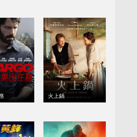
務
火上鍋