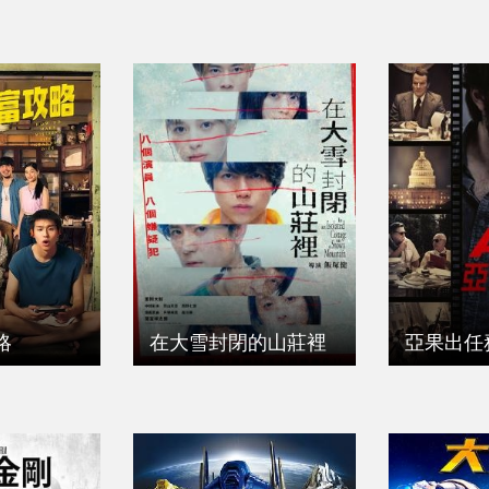
略
在大雪封閉的山莊裡
亞果出任