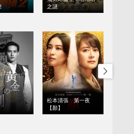
2
之謎
破浪男
松本清張 第一夜
松本清
【顏】
【玻璃