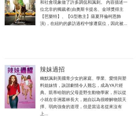
和社會現象做了許多調侃和諷刺。 內容描述一
位北非的獨裁者(由奧斯卡提名、金球獎得主
【芭樂特】、【G型教主】薩夏拜倫柯恩飾
演)，在紐約的參訪過程中慘遭竄位，因此被...
辣妹過招
幽默諷刺美國青少女的家庭、學業、愛情與塑
料姐妹情，詼諧劇情令人難忘，成為YA片經
典。凱蒂哈朗的父母是野生動物學家，所以從
小就在非洲叢林長大，她自以為很瞭解物競天
擇、弱肉強食的道理，但是當這名從來沒有
上...