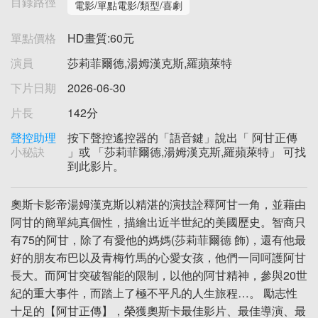
目錄路徑
電影/單點電影/類型/喜劇
單點價格
HD畫質:60元
演員
莎莉菲爾德,湯姆漢克斯,羅蘋萊特
下片日期
2026-06-30
片長
142分
聲控助理
按下聲控遙控器的「語音鍵」說出「 阿甘正傳
小秘訣
」或 「莎莉菲爾德,湯姆漢克斯,羅蘋萊特」 可找
到此影片。
奧斯卡影帝湯姆漢克斯以精湛的演技詮釋阿甘一角，並藉由
阿甘的簡單純真個性，描繪出近半世紀的美國歷史。智商只
有75的阿甘，除了有愛他的媽媽(莎莉菲爾德 飾)，還有他最
好的朋友布巴以及青梅竹馬的心愛女孩，他們一同呵護阿甘
長大。而阿甘突破智能的限制，以他的阿甘精神，參與20世
紀的重大事件，而踏上了極不平凡的人生旅程…。 勵志性
十足的【阿甘正傳】，榮獲奧斯卡最佳影片、最佳導演、最