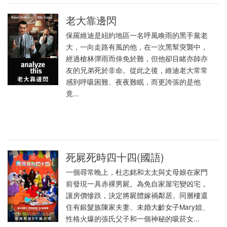
老大靠邊閃
保羅維迪是紐約地區一名呼風喚雨的黑手黨老
大，一向走路有風的他，在一次黑幫突襲中，
經過槍林彈雨而倖免於難，但他卻目睹亦師亦
友的兄弟死於非命。從此之後，維迪老大常常
感到呼吸困難、夜夜難眠，而更誇張的是他
竟...
死屍死時四十四(國語)
一個尋常晚上，杜志銘和太太與丈母娘在家門
前發現一具赤裸男屍。為免自家屋宅變凶宅，
讓房價慘跌，決定將屍體嫁禍鄰居。同層樓還
住有銀髮族陳家夫妻、未婚大齡女子Mary姐、
性格火爆的張氏父子和一個神秘的吸菸女...