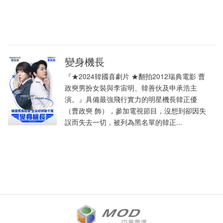
變身機長
『★2024韓國喜劇片 ★翻拍2012瑞典電影 曹
政奭男扮女裝與李宙明、韓善伙及申承浩主
演。』具備最強飛行實力的明星機長韓正優
（曹政奭 飾），參加電視節目，沒想到卻因失
誤而失去一切，被列為黑名單的韓正...