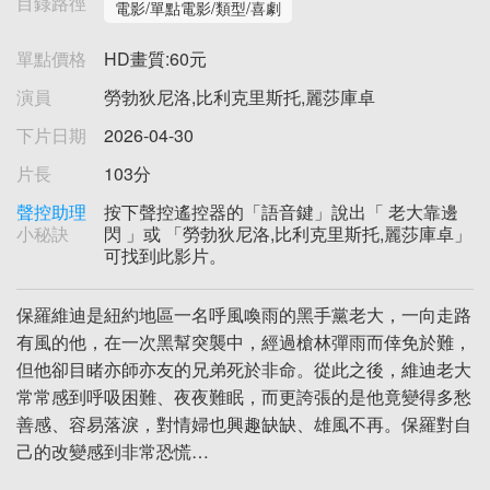
目錄路徑
電影/單點電影/類型/喜劇
單點價格
HD畫質:60元
演員
勞勃狄尼洛,比利克里斯托,麗莎庫卓
下片日期
2026-04-30
片長
103分
聲控助理
按下聲控遙控器的「語音鍵」說出「 老大靠邊
小秘訣
閃 」或 「勞勃狄尼洛,比利克里斯托,麗莎庫卓」
可找到此影片。
保羅維迪是紐約地區一名呼風喚雨的黑手黨老大，一向走路
有風的他，在一次黑幫突襲中，經過槍林彈雨而倖免於難，
但他卻目睹亦師亦友的兄弟死於非命。從此之後，維迪老大
常常感到呼吸困難、夜夜難眠，而更誇張的是他竟變得多愁
善感、容易落淚，對情婦也興趣缺缺、雄風不再。保羅對自
己的改變感到非常恐慌…