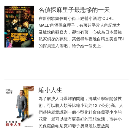
名偵探麻里子最悲慘的一天
在新宿歌舞伎町小街上經營小酒吧“CURL
MALL”的酒保麻理子，有著超乎常人的記憶力
及敏銳的觀察力，卻也有著一心成為日本最強
私家偵探的夢想，某個尋常夜晚自稱是美國FBI
的探員進入酒吧，給予她一個史上...
縮小人生
為了解決人口爆炸的問題，挪威科學家開發技
術，可以將人類等比縮小到約12.7公分)高。人
們很快就意識到一個小型化社會僅需要少少的
花費，就可以擁有更美好的理想生活，市井小
民保羅薩帕尼克和妻子奧黛麗決定放棄...