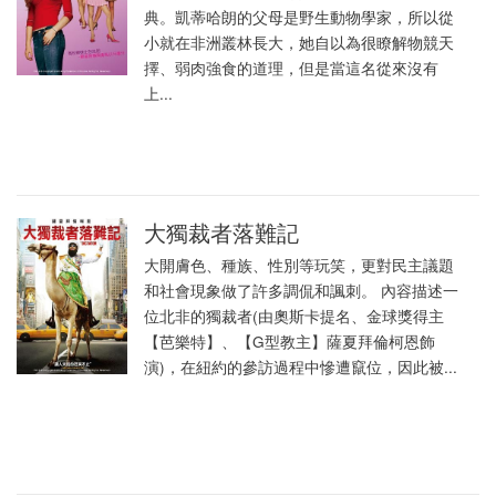
典。凱蒂哈朗的父母是野生動物學家，所以從
小就在非洲叢林長大，她自以為很瞭解物競天
擇、弱肉強食的道理，但是當這名從來沒有
上...
大獨裁者落難記
大開膚色、種族、性別等玩笑，更對民主議題
和社會現象做了許多調侃和諷刺。 內容描述一
位北非的獨裁者(由奧斯卡提名、金球獎得主
【芭樂特】、【G型教主】薩夏拜倫柯恩飾
演)，在紐約的參訪過程中慘遭竄位，因此被...