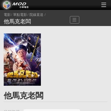
電影
單點電影
院線直送
他馬克老闆
他馬克老闆