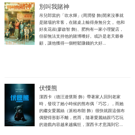
別叫我賭神
吊兒郎當的「吹水輝」(周潤發 飾)閒來沒事就
是賭場的常客，在賭桌上輸得身無分文 。他和
好友花叔(廖啟智 飾)、肥狗有㇐家小理髮店，
但卻無法支持他的賭博嗜好。或許是老天爺眷
顧，讓他獲得㇐個輕鬆賺錢的大好...
伏慄熊
潔西卡（德汪達懷斯 飾）帶著家人回到老家
時，發現了她小時候的熊布偶「巧芯」，而她
的繼女愛麗絲（派柏布朗 飾）很快就跟這個布
偶變得形影不離，然而，隨著愛麗絲跟巧芯玩
的遊戲內容越來越瘋狂，潔西卡才意識到它...