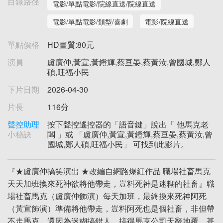
目錄路徑
電影/單點電影/院線直送/院線直送
電影/單點電影/類型/喜劇
電影/院線直送
單點價格
HD畫質:80元
演員
盧廣仲,黃宣,黃鐙輝,蔡亘晏,蔡黃汝,曾國城,鄭人
碩,旺福小民
下片日期
2026-04-30
片長
116分
聲控助理
按下聲控遙控器的「語音鍵」說出「 他馬克老
小秘訣
闆 」或 「盧廣仲,黃宣,黃鐙輝,蔡亘晏,蔡黃汝,曾
國城,鄭人碩,旺福小民」 可找到此影片。
『★盧廣仲搞笑演出 ★改編自網路爆紅作品 職場社畜馬克
天天加班換來死神欲將他帶走，豈料死神是迷糊的社畜』職
場社畜馬克（盧廣仲飾演）每天加班，最終換來死神阿死
（黃宣飾演）準備將他帶走，豈料阿死也是個社畜，非但帶
不走馬克，還因為迷糊搞錯人，搞得馬克公司天翻地覆，甚