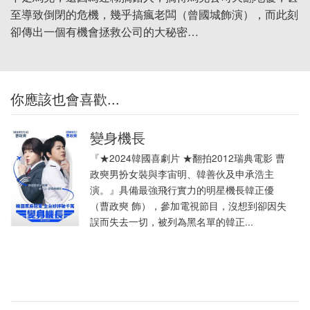
至導致倒閉的危機，幾乎搞瘋老闆（曾國城飾演），而此刻
卻傳出一個有機會拯救公司的大秘密…
你應該也會喜歡...
變身機長
『★2024韓國喜劇片 ★翻拍2012瑞典電影 曹
政奭男扮女裝與李宙明、韓善伙及申承浩主
演。』具備最強飛行實力的明星機長韓正優
（曹政奭 飾），參加電視節目，沒想到卻因失
誤而失去一切，被列為黑名單的韓正...