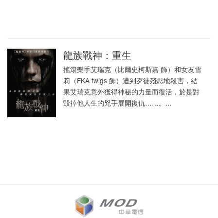
龍族戰神：重生
搖滾樂手艾瑞克（比爾史柯斯嘉 飾）和女友雪
莉（FKA twigs 飾）遭到歹徒殘忍地殺害，結
果艾瑞克意外獲得神秘的力量而復活，於是對
毀掉他人生的兇手展開復仇……。...