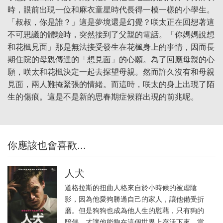
時，眼前出現一位和麻衣童星時代長得一模一樣的小學生。
「叔叔，你是誰？」這是夢境還是幻覺？咲太正在回想著這
不可思議的體驗時，突然接到了父親的電話。「你媽媽說想
和花楓見面」那是無法接受發生在花楓身上的事情，因而長
期住院的母親傳達的「想見面」的心願。為了回應母親的心
願，咲太和花楓決定一起去探望母親。然而許久沒有和母親
見面，兩人難掩緊張的情緒。而這時，咲太的身上出現了陌
生的傷痕。這是不是新的思春期症候群出現的前兆呢。
你應該也會喜歡...
人犬
道格拉斯的扭曲人格來自於小時候的被虐陰
影，因為他愛狗勝過自己的家人，讓他備受折
磨。但是狗狗也成為他人生的慰藉，只有狗的
陪伴，才讓他能夠在這個世界上存活下來。當