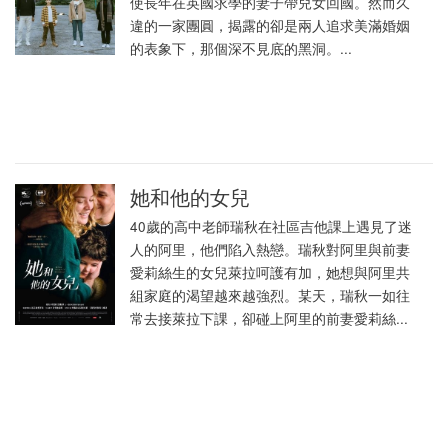
使長年在英國求學的妻子帶兒女回國。然而久
違的一家團圓，揭露的卻是兩人追求美滿婚姻
的表象下，那個深不見底的黑洞。...
她和他的女兒
40歲的高中老師瑞秋在社區吉他課上遇見了迷
人的阿里，他們陷入熱戀。瑞秋對阿里與前妻
愛莉絲生的女兒萊拉呵護有加，她想與阿里共
組家庭的渴望越來越強烈。某天，瑞秋一如往
常去接萊拉下課，卻碰上阿里的前妻愛莉絲...