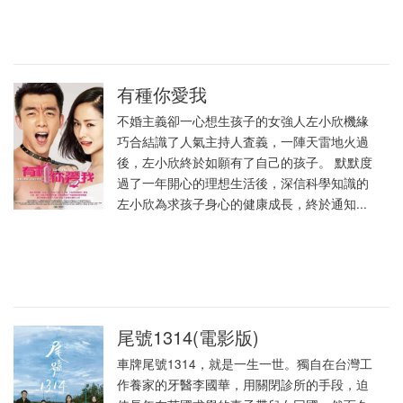
有種你愛我
不婚主義卻一心想生孩子的女強人左小欣機緣
巧合結識了人氣主持人査義，一陣天雷地火過
後，左小欣終於如願有了自己的孩子。 默默度
過了一年開心的理想生活後，深信科學知識的
左小欣為求孩子身心的健康成長，終於通知...
尾號1314(電影版)
車牌尾號1314，就是一生一世。獨自在台灣工
作養家的牙醫李國華，用關閉診所的手段，迫