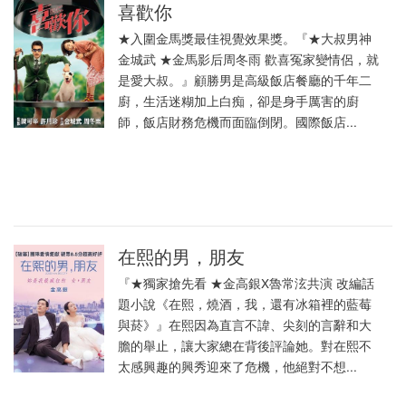
喜歡你
★入圍金馬獎最佳視覺效果獎。『★大叔男神
金城武 ★金馬影后周冬雨 歡喜冤家變情侶，就
是愛大叔。』顧勝男是高級飯店餐廳的千年二
廚，生活迷糊加上白痴，卻是身手厲害的廚
師，飯店財務危機而面臨倒閉。國際飯店...
在熙的男，朋友
『★獨家搶先看 ★金高銀X魯常泫共演 改編話
題小說《在熙，燒酒，我，還有冰箱裡的藍莓
與菸》』在熙因為直言不諱、尖刻的言辭和大
膽的舉止，讓大家總在背後評論她。對在熙不
太感興趣的興秀迎來了危機，他絕對不想...