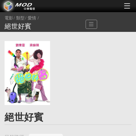
電影
類型
愛情
絕世好賓
絕世好賓