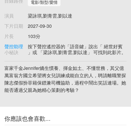
目錄路徑
電影/類型/愛情
演員
梁詠琪,劉青雲,劉以達
下片日期
2027-09-30
片長
103分
聲控助理
按下聲控遙控器的「語音鍵」說出「 絕世好賓
小秘訣
」或 「梁詠琪,劉青雲,劉以達」 可找到此影片。
富家千金Jennifer嬌生慣養、揮金如土、不懂世務，其父億
萬富翁方國立希望將女兒訓練成能自立的人，聘請離職警探
陳志傑假扮菲籍保鏢兼司機協助，過程中鬧出笑話連場。她
能否通過父親為她精心策劃的考驗？
你應該也會喜歡...