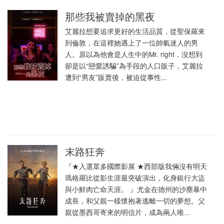
那些我被賣掉的黑夜
艾麗拉想要追求更好的生活品質，從聖保羅來
到倫敦，在這裡她遇上了一位帥氣迷人的男
人。原以為他會是人生中的Mr. right，沒想到
卻是以“戀愛誘騙”為手段的人口販子，艾麗拉
遭到“男友”販賣後，被迫從事性...
末路狂奔
『★入選眾多國際影展 ★西部版我倆沒有明天
瑪格羅比從影生涯最突破演出，化身銀行大盜
與小鮮肉亡命天涯。 』尤金在德州的沙塵暴中
成長，和父親一樣懷抱著逃離一切的夢想。父
親從墨西哥寄來的明信片，成為兩人唯...