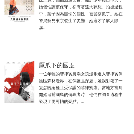
她個性謹慎保守，卻有著遠大夢想。拍攝過程
中，葉子因為膽怯的個性，被警察抓了。她在
警局聽見東京發生了災難，她這才了解人際
溝...
鷹爪下的國度
一位年輕的菲律賓農場女孩漫步進入菲律賓保
護區森林邊界，在保護區深處，她誤射殺了一
隻瀕臨絕種且受保護的菲律賓鷹。當地方當局
開始追捕國鳥的偷獵者時，他們在調查過程中
發現了更可怕的疑點。...