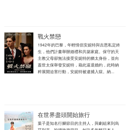
戰火禁戀
1942年的巴黎，年輕情侶安妮特與吉恩私定終
生，他們計畫舉辦婚禮和共築家庭。保守的天
主教父母卻無法接受安妮特的猶太身份，並向
蓋世太保舉發安妮特，藉此逼退婚約，此時納
粹展開迫害行動，安妮特被逮捕入獄。納...
在世界盡頭開始旅行
葉子是知名行腳節目的主持人，與劇組來到烏
茲別克，拍攝旅遊節目。如許多年輕日本人，