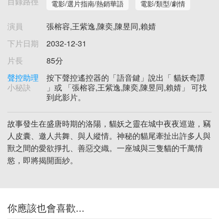
目錄路徑
電影/選片指南/熱銷華語
電影/類型/劇情
演員
張榕容,王紫逸,陳奕,陳昱同,賴婧
下片日期
2032-12-31
片長
85分
聲控助理
按下聲控遙控器的「語音鍵」說出「 貓妖奇譚
小秘訣
」或 「張榕容,王紫逸,陳奕,陳昱同,賴婧」 可找
到此影片。
故事發生在盛唐時期的洛陽，貓妖之靈在城中夜夜巡遊，竊
人皮囊、邀人共舞、與人縱情。神秘的貓尾牽扯出許多人與
獸之間的愛欲掙扎、善惡交織。一座城與三隻貓的千萬情
慾，即將揭開面紗。
你應該也會喜歡...