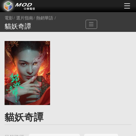
電影
選片指南
熱銷華語
貓妖奇譚
貓妖奇譚