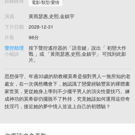
目錄路徑
電影/類型/愛情
演員
黃雨瑟惠,史熙,金鎮宇
下片日期
2028-12-31
片長
98分
聲控助理
按下聲控遙控器的「語音鍵」說出「 初戀大作
小秘訣
戰 」或 「黃雨瑟惠,史熙,金鎮宇」 可找到此影
片。
思想保守、年過33歲的助教權莫希是個對男人一無所知的老
處女，在一次偶然機會下，她認識了戀愛經驗豐富的裸體畫
家世英，更從她身上學到不少擺平男人的頂尖性愛技巧。練
成神功的莫希卻仍擺脫不了矜持，究竟她該如何運用這些奇
技淫巧，接近她的夢中情人並送上自己的初體驗？