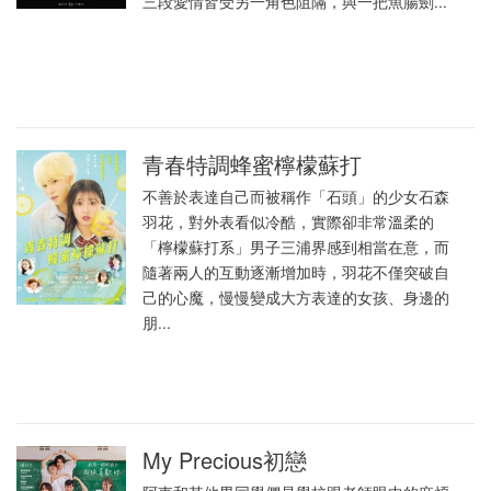
三段愛情皆受另一角色阻隔，與一把魚腸劍...
青春特調蜂蜜檸檬蘇打
不善於表達自己而被稱作「石頭」的少女石森
羽花，對外表看似冷酷，實際卻非常溫柔的
「檸檬蘇打系」男子三浦界感到相當在意，而
隨著兩人的互動逐漸增加時，羽花不僅突破自
己的心魔，慢慢變成大方表達的女孩、身邊的
朋...
My Precious初戀