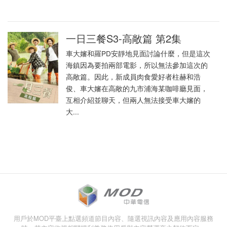
一日三餐S3-高敞篇 第2集
車大嬸和羅PD安靜地見面討論什麼，但是這次
海鎮因為要拍兩部電影，所以無法參加這次的
高敞篇。因此，新成員肉食愛好者柱赫和浩
俊、車大嬸在高敞的九市浦海某咖啡廳見面，
互相介紹並聊天，但兩人無法接受車大嬸的
大...
用戶於MOD平臺上點選頻道節目內容、隨選視訊內容及應用內容服務