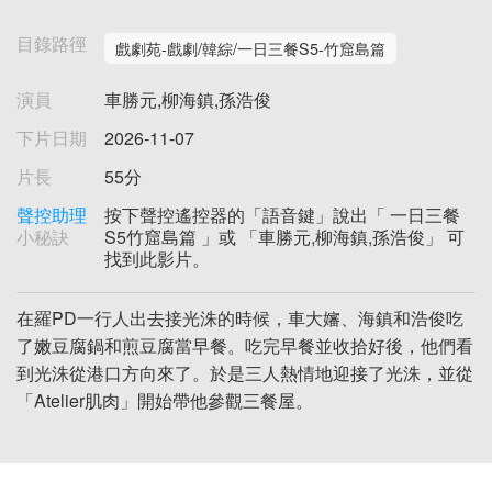
目錄路徑
戲劇苑-戲劇/韓綜/一日三餐S5-竹窟島篇
演員
車勝元,柳海鎮,孫浩俊
下片日期
2026-11-07
片長
55分
聲控助理
按下聲控遙控器的「語音鍵」說出「 一日三餐
小秘訣
S5竹窟島篇 」或 「車勝元,柳海鎮,孫浩俊」 可
找到此影片。
在羅PD一行人出去接光洙的時候，車大嬸、海鎮和浩俊吃
了嫩豆腐鍋和煎豆腐當早餐。吃完早餐並收拾好後，他們看
到光洙從港口方向來了。於是三人熱情地迎接了光洙，並從
「Atelier肌肉」開始帶他參觀三餐屋。