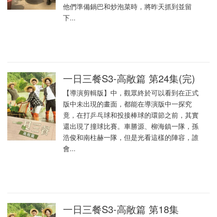
他們準備鍋巴和炒泡菜時，將昨天抓到並留
下...
一日三餐S3-高敞篇 第24集(完)
【導演剪輯版】中，觀眾終於可以看到在正式
版中未出現的畫面，都能在導演版中一探究
竟，在打乒乓球和投接棒球的環節之前，其實
還出現了撞球比賽。車勝源、柳海鎮一隊，孫
浩俊和南柱赫一隊，但是光看這樣的陣容，誰
會...
一日三餐S3-高敞篇 第18集