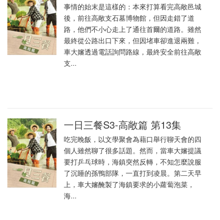
事情的始末是這樣的：本來打算看完高敞邑城
後，前往高敞支石墓博物館，但因走錯了道
路，他們不小心走上了通往首爾的道路。雖然
最終從公路出口下來，但因堵車卻進退兩難，
車大嬸透過電話詢問路線，最終安全前往高敞
支...
一日三餐S3-高敞篇 第13集
吃完晚飯，以文學聚會為藉口舉行聊天會的四
個人雖然聊了很多話題。然而，當車大嬸提議
要打乒乓球時，海鎮突然反轉，不知怎麼說服
了沉睡的孫鴨部隊，一直打到凌晨。第二天早
上，車大嬸醃製了海鎮要求的小蘿蔔泡菜，
海...