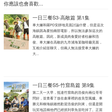
你應該也會喜歡...
一日三餐S3-高敞篇 第1集
車大嬸和羅PD安靜地見面討論什麼，但是這次
海鎮因為要拍兩部電影，所以無法參加這次的
高敞篇。因此，新成員肉食愛好者柱赫和浩
俊、車大嬸在高敞的九市浦海某咖啡廳見面，
互相介紹並聊天，但兩人無法接受車大嬸的
大...
一日三餐S5-竹窟島篇 第9集
第二天一大早，抵達竹窟島的浩俊向兩位哥哥
問好，並查看了放在倉庫裡的改良型風爐。車
勝元和柳海鎮雖然歡迎浩俊的到來，但還是開
玩笑地謊稱他們已經抓到章魚並吃掉了。正當