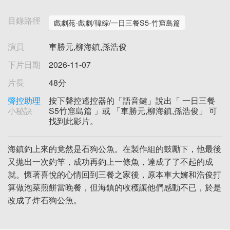
目錄路徑
戲劇苑-戲劇/韓綜/一日三餐S5-竹窟島篇
演員
車勝元,柳海鎮,孫浩俊
下片日期
2026-11-07
片長
48分
聲控助理
按下聲控遙控器的「語音鍵」說出「 一日三餐
小秘訣
S5竹窟島篇 」或 「車勝元,柳海鎮,孫浩俊」 可
找到此影片。
海鎮釣上來的竟然是石狗公魚。在製作組的鼓勵下，他最後
又拋出一次釣竿，成功再釣上一條魚，達成了了不起的成
就。懷著喜悅的心情回到三餐之家後，原本車大嬸和浩俊打
算做泡菜煎餅當晚餐，但海鎮的收穫讓他們感動不已，於是
改成了炸石狗公魚。