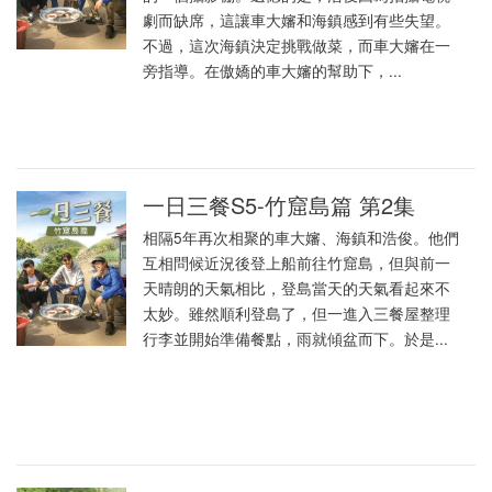
劇而缺席，這讓車大嬸和海鎮感到有些失望。
不過，這次海鎮決定挑戰做菜，而車大嬸在一
旁指導。在傲嬌的車大嬸的幫助下，...
一日三餐S5-竹窟島篇 第2集
相隔5年再次相聚的車大嬸、海鎮和浩俊。他們
互相問候近況後登上船前往竹窟島，但與前一
天晴朗的天氣相比，登島當天的天氣看起來不
太妙。雖然順利登島了，但一進入三餐屋整理
行李並開始準備餐點，雨就傾盆而下。於是...