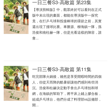
一日三餐S3-高敞篇 第23集
【導演剪輯版】中，觀眾終於可以看到在正式
版中未出現的畫面，都能在導演版中一探究
竟，在打乒乓球和投接棒球的環節之前，其實
還出現了撞球比賽。車勝源、柳海鎮一隊，孫
浩俊和南柱赫一隊，但是光看這樣的陣容，誰
會...
一日三餐S3-高敞篇 第11集
吃完部隊火鍋後，雖然是享受閒暇時間的四個
人，但從天而降的酷暑卻讓他們感到有些消
沉。浩俊和柱赫決定動手拿出乒乓球拍和球
網，在海鎮的幫助下，將平床上鋪上膠合板，
組成乒乓球台，他們分成了料理部vs設備部，
開...