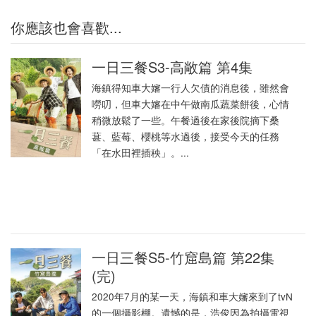
你應該也會喜歡...
一日三餐S3-高敞篇 第4集
海鎮得知車大嬸一行人欠債的消息後，雖然會
嘮叨，但車大嬸在中午做南瓜蔬菜餅後，心情
稍微放鬆了一些。午餐過後在家後院摘下桑
葚、藍莓、櫻桃等水過後，接受今天的任務
「在水田裡插秧」。...
一日三餐S5-竹窟島篇 第22集
(完)
2020年7月的某一天，海鎮和車大嬸來到了tvN
的一個攝影棚。遺憾的是，浩俊因為拍攝電視