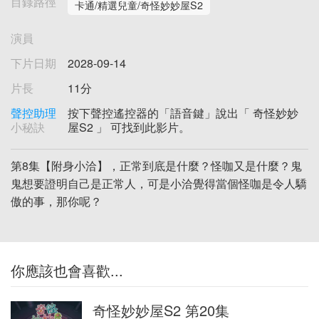
目錄路徑
卡通/精選兒童/奇怪妙妙屋S2
演員
下片日期
2028-09-14
片長
11分
聲控助理
按下聲控遙控器的「語音鍵」說出「 奇怪妙妙
小秘訣
屋S2 」 可找到此影片。
第8集【附身小洽】，正常到底是什麼？怪咖又是什麼？鬼
鬼想要證明自己是正常人，可是小洽覺得當個怪咖是令人驕
傲的事，那你呢？
你應該也會喜歡...
奇怪妙妙屋S2 第20集