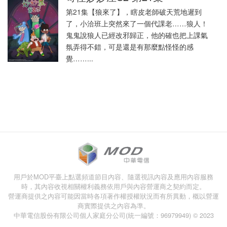
第21集【狼來了】，瞎皮老師破天荒地遲到
了，小洽班上突然來了一個代課老……狼人！
鬼鬼說狼人已經改邪歸正，他的確也把上課氣
氛弄得不錯，可是還是有那麼點怪怪的感
覺……...
用戶於MOD平臺上點選頻道節目內容、隨選視訊內容及應用內容服務
時，其內容收視相關權利義務依用戶與內容營運商之契約而定。
營運商提供之內容可能因當時各項著作權授權狀況而有所異動，概以營運
商實際提供之內容為準。
中華電信股份有限公司個人家庭分公司(統一編號：96979949) © 2023