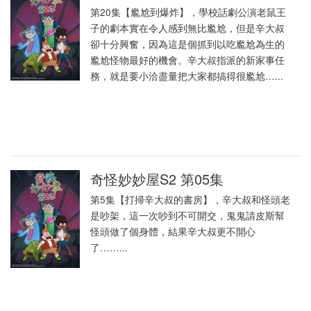
第20集【尷尬到爆炸】，學校話劇公演老鼠王
子的劇本實在令人感到無比尷尬，但是辛大叔
卻十分興奮，因為這是個抓到以吃尷尬為生的
尷尬怪物最好的機會。辛大叔指派的新家事任
務，就是要小洽盡量把大家都搞得很尷尬…...
奇怪妙妙屋S2 第05集
第5集【打掃辛大叔的書房】，辛大叔和怪頭老
是吵架，這一次吵到不可開交，鬼鬼請皮斯幫
怪頭做了個身體，結果辛大叔更不開心
了……...