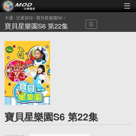
卡通
兒童節目
寶貝星樂園S6
寶貝星樂園S6 第22集
寶貝星樂園S6 第22集