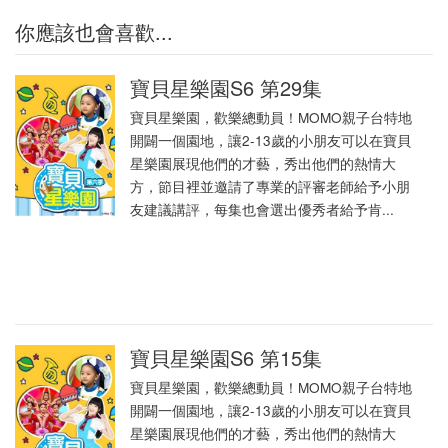
你應該也會喜歡...
寶貝星樂園S6 第29集
寶貝星樂園，歡樂總動員！MOMO親子台特地
開闢一個園地，讓2-13歲的小朋友可以在寶貝
星樂園展現他們的才藝，秀出他們的熱情大
方，節目裡並邀請了專業的評審老師給予小朋
友建議講評，每集也會選出優秀者給予肯...
寶貝星樂園S6 第15集
寶貝星樂園，歡樂總動員！MOMO親子台特地
開闢一個園地，讓2-13歲的小朋友可以在寶貝
星樂園展現他們的才藝，秀出他們的熱情大