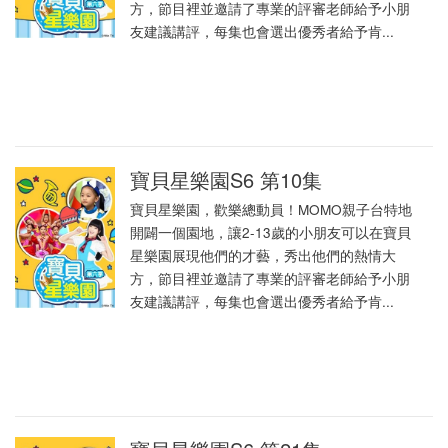
方，節目裡並邀請了專業的評審老師給予小朋
友建議講評，每集也會選出優秀者給予肯...
寶貝星樂園S6 第10集
寶貝星樂園，歡樂總動員！MOMO親子台特地
開闢一個園地，讓2-13歲的小朋友可以在寶貝
星樂園展現他們的才藝，秀出他們的熱情大
方，節目裡並邀請了專業的評審老師給予小朋
友建議講評，每集也會選出優秀者給予肯...