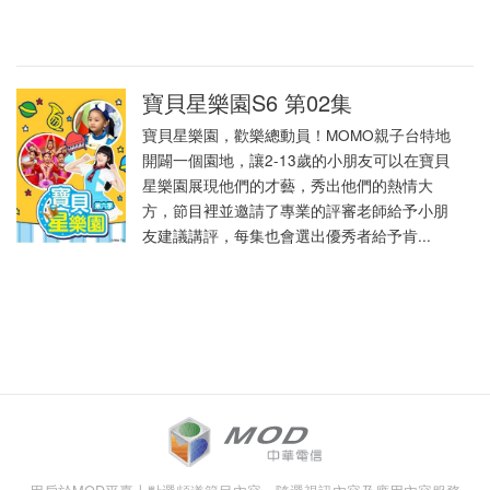
寶貝星樂園S6 第02集
寶貝星樂園，歡樂總動員！MOMO親子台特地
開闢一個園地，讓2-13歲的小朋友可以在寶貝
星樂園展現他們的才藝，秀出他們的熱情大
方，節目裡並邀請了專業的評審老師給予小朋
友建議講評，每集也會選出優秀者給予肯...