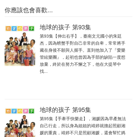
你應該也會喜歡...
地球的孩子 第93集
第93集【伸出右手】，臺南文元國小的朱廷
杰，因為螃蟹手對自己非常的自卑，常常將手
藏在身後不願與人握手。直到他加入了『愛樂
管絃樂團』，起初也曾因為手部的缺陷一度想
放棄，終於在努力不懈之下，他在大提琴中
找...
地球的孩子 第95集
第95集【手牽手快樂走】，湘媛因為早產無法
自己行走，所以身為姐姐的靖婷就擔起照顧湘
媛的重責，靖婷不只是照顧湘媛，還會幫忙媽