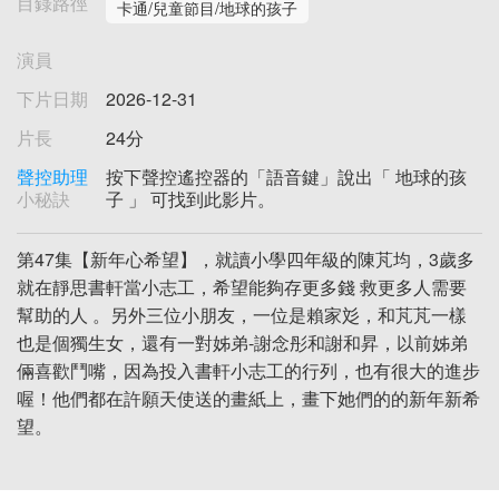
目錄路徑
卡通/兒童節目/地球的孩子
演員
下片日期
2026-12-31
片長
24分
聲控助理
按下聲控遙控器的「語音鍵」說出「 地球的孩
小秘訣
子 」 可找到此影片。
第47集【新年心希望】，就讀小學四年級的陳芃均，3歲多
就在靜思書軒當小志工，希望能夠存更多錢 救更多人需要
幫助的人 。另外三位小朋友，一位是賴家彣，和芃芃一樣
也是個獨生女，還有一對姊弟-謝念彤和謝和昇，以前姊弟
倆喜歡鬥嘴，因為投入書軒小志工的行列，也有很大的進步
喔！他們都在許願天使送的畫紙上，畫下她們的的新年新希
望。