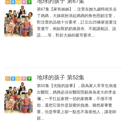
地球的孩子 第67集
第67集【家有姊姊】，汶萱在她九歲時就失去
了媽媽，大姊就扮演起媽媽的角色照顧汶萱，
對汶萱的品德十分要求，訂立出25條家規要汶
萱遵守，例如幫奶奶換尿布、不能講粗話、說
謊......等，對於大姊的嚴苛要求...
地球的孩子 第52集
第52集【光陰的故事】，因為家人常常生病進
出醫院，媽媽必須在醫院照顧身為老大的李金
彌，一手扛起家裡一切的家務事，不僅不埋
怨，還把它當作是甜蜜的負擔。雖然家事繁
重，但是學業上卻一點也不落後他人，讓老師
跟...