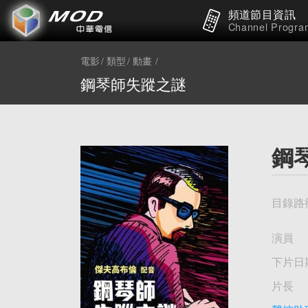
頻道節目資訊
Channel Progra
電影
類型
動畫
鋼琴師失蹤之謎
鋼
目錄路
演員
下片日
片長