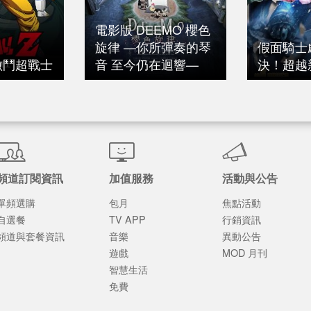
電影版 DEEMO 櫻色
旋律 —你所彈奏的琴
假面騎士
激鬥超戰士
音 至今仍在迴響—
決！超越
頻道訂閱資訊
加值服務
活動與公告
單頻選購
包月
焦點活動
自選餐
TV APP
行銷資訊
頻道與套餐資訊
音樂
異動公告
遊戲
MOD 月刊
智慧生活
免費