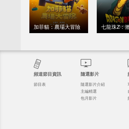
加菲貓：農場大冒險
七龍珠Z：
頻道節目資訊
隨選影片
節目表
隨選影片介紹
主編精選
包月影片