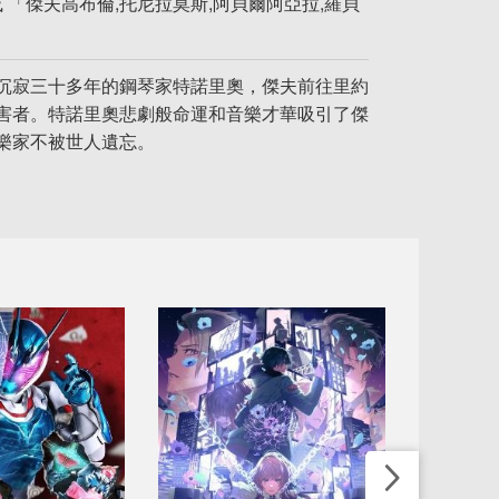
 「傑夫高布倫,托尼拉莫斯,阿貝爾阿亞拉,羅貝
沉寂三十多年的鋼琴家特諾里奧，傑夫前往里約
害者。特諾里奧悲劇般命運和音樂才華吸引了傑
樂家不被世人遺忘。