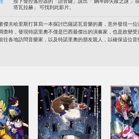
理
按下聲控遙控器的「語音鍵」說出「 鋼琴師失蹤之謎 」或
塔瓦拉赫」 可找到此影片。
者傑夫哈里斯打算寫一本探討巴薩諾瓦音樂的書，意外發現一位
調查時，發現特諾里奧不僅是巴西最傑出的演奏家，也是政變受
前往各地訪問音樂家，以及特諾里奧的朋友親人，以確保這位音