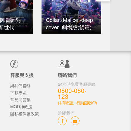
劇場版 對
Collar×Malice -deep
新世代
cover- 劇場版(後篇)
獵人劇
客服與支援
聯絡我們
24小時免費客服專線
與我們聯絡
0800-080-
下載專區
123
常見問答集
(中華市話、行動直撥123)
MOD神救援
追蹤我們
隱私權保護政策