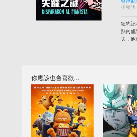
聲控助
小秘訣
紐約記
熱內盧
夫，他
你應該也會喜歡...