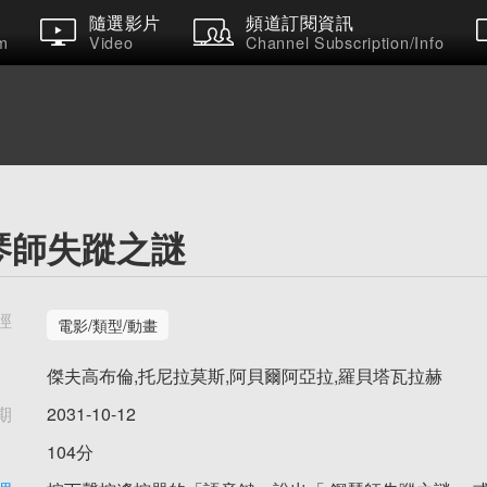
隨選影片
頻道訂閱資訊
m
Video
Channel Subscription/Info
琴師失蹤之謎
徑
電影/類型/動畫
傑夫高布倫,托尼拉莫斯,阿貝爾阿亞拉,羅貝塔瓦拉赫
期
2031-10-12
104分