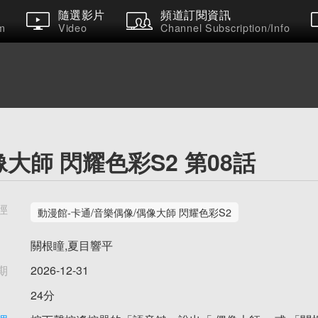
隨選影片
頻道訂閱資訊
m
Video
Channel Subscription/Info
大師 閃耀色彩S2 第08話
徑
動漫館-卡通/音樂偶像/偶像大師 閃耀色彩S2
關根瞳,夏目響平
期
2026-12-31
24分