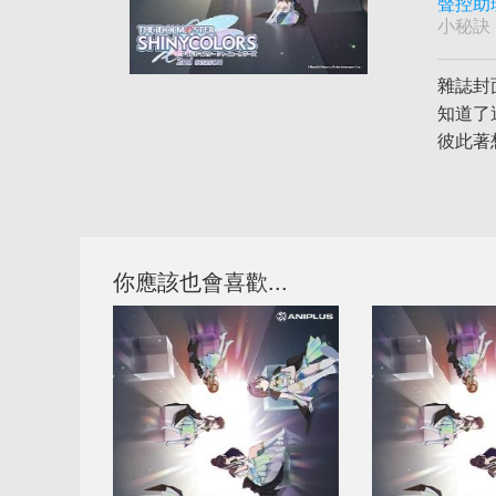
聲控助
小秘訣
雜誌封
知道了
彼此著
你應該也會喜歡...