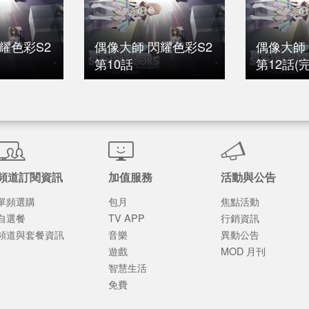
耀色彩S2
偶像大師 閃耀色彩S2
偶像大師
第10話
第12話(完
頻道訂閱資訊
加值服務
活動與公告
單頻選購
包月
焦點活動
自選餐
TV APP
行銷資訊
頻道與套餐資訊
音樂
異動公告
遊戲
MOD 月刊
智慧生活
免費