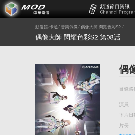
頻道節目資訊
Channel Progra
動漫館-卡通
音樂偶像
偶像大師 閃耀色彩S2
偶像大師 閃耀色彩S2 第08話
偶像
目錄路
演員
下片日
片長