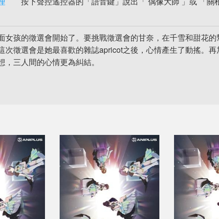
理
按下聲控遙控器的「語音鍵」說出「 偶像大師 」或 「關
面女孩的徵選會開始了。要挑戰徵選會的甘奈，在千雪和甜花的
這次徵選會是她最喜歡的雜誌apricot之後，心情產生了動搖
想，三人間的心情更為糾結。