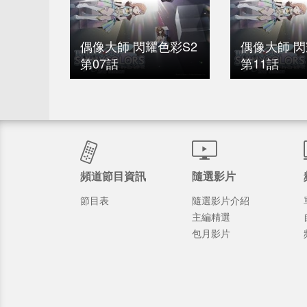
偶像大師 閃耀色彩S2
偶像大師 閃
第07話
第11話
頻道節目資訊
隨選影片
節目表
隨選影片介紹
主編精選
包月影片