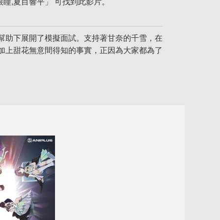
根瞳,夏目響平」 可找到此影片。
幫助下展開了模擬面試。支持著甘奈的千雪，在
。再加上甜花無意間得知的事實，正因為大家都為了