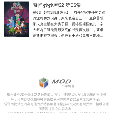
奇怪妙妙屋S2 第06集
第6集【摧毀隱形夾克】，前任的家事任務男孩
丹泥司突然現身，原來他過去五年一直穿著隱
形夾克生活在大房子裡，變得怪裡怪氣的，辛
大叔為了避免隱形夾克的狀況再次發生，要求
皮斯把夾克摧毀，但經過小洽和鬼鬼不斷地...
用戶於MOD平臺上點選頻道節目內容、隨選視訊內容及應用內容服務
時，其內容收視相關權利義務依用戶與內容營運商之契約而定。
營運商提供之內容可能因當時各項著作權授權狀況而有所異動，概以營運
商實際提供之內容為準。