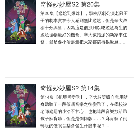
奇怪妙妙屋S2 第20集
第20集【尷尬到爆炸】，學校話劇公演老鼠王
子的劇本實在令人感到無比尷尬，但是辛大叔
卻十分興奮，因為這是個抓到以吃尷尬為生的
尷尬怪物最好的機會。辛大叔指派的新家事任
務，就是要小洽盡量把大家都搞得很尷尬…...
奇怪妙妙屋S2 第14集
第14集【把壞蛋變乖】，辛大叔讓吸血鬼用隨
身聽聽了一段催眠音樂之後變乖了，在學校被
老師處罰的小洽不甘心，也把這段音樂放給乖
孩子麻肯聽，但是是倒轉版……？麻肯聽了倒
轉版的催眠音樂會發生什麼事呢？...