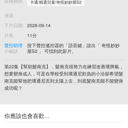
目錄路徑
卡通/精選兒童/奇怪妙妙屋S2
演員
下片日期
2028-09-14
片長
11分
聲控助理
按下聲控遙控器的「語音鍵」說出「 奇怪妙妙
小秘訣
屋S2 」 可找到此影片。
第22集【幫助髮南克】，髮南克很努力在練習改善壞脾氣，
想要變身成人，可是在學校受到壞通尼欺負的小洽卻希望髮
南克能幫他把壞通尼丟到太陽上去，到底髮南克能不能變身
成功呢？
你應該也會喜歡...