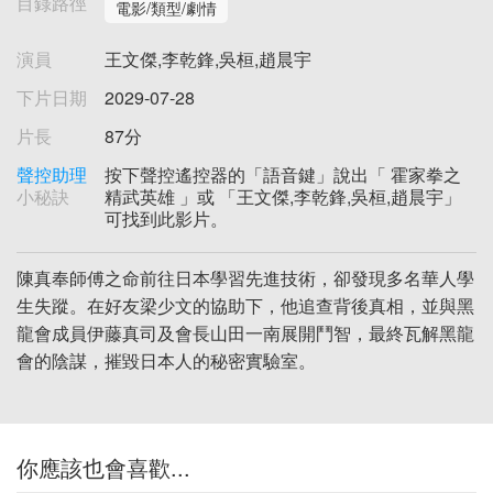
目錄路徑
電影/類型/劇情
演員
王文傑,李乾鋒,吳桓,趙晨宇
下片日期
2029-07-28
片長
87分
聲控助理
按下聲控遙控器的「語音鍵」說出「 霍家拳之
小秘訣
精武英雄 」或 「王文傑,李乾鋒,吳桓,趙晨宇」
可找到此影片。
陳真奉師傅之命前往日本學習先進技術，卻發現多名華人學
生失蹤。在好友梁少文的協助下，他追查背後真相，並與黑
龍會成員伊藤真司及會長山田一南展開鬥智，最終瓦解黑龍
會的陰謀，摧毀日本人的秘密實驗室。
你應該也會喜歡...