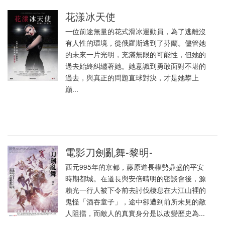
花漾冰天使
一位前途無量的花式滑冰運動員，為了逃離沒
有人性的環境，從俄羅斯逃到了芬蘭。儘管她
的未來一片光明，充滿無限的可能性，但她的
過去始終糾纏著她。她意識到勇敢面對不堪的
過去，與真正的問題直球對決，才是她攀上
巔...
電影刀劍亂舞-黎明-
西元995年的京都，藤原道長權勢鼎盛的平安
時期都城。在道長與安倍晴明的密談會後，源
賴光一行人被下令前去討伐棲息在大江山裡的
鬼怪「酒吞童子」，途中卻遭到前所未見的敵
人阻擋，而敵人的真實身分是以改變歷史為...