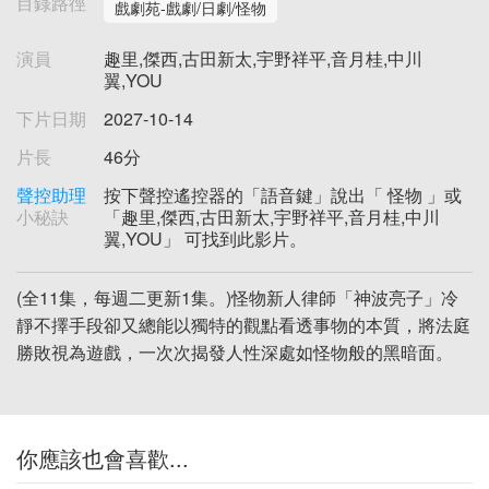
目錄路徑
戲劇苑-戲劇/日劇/怪物
演員
趣里,傑西,古田新太,宇野祥平,音月桂,中川
翼,YOU
下片日期
2027-10-14
片長
46分
聲控助理
按下聲控遙控器的「語音鍵」說出「 怪物 」或
小秘訣
「趣里,傑西,古田新太,宇野祥平,音月桂,中川
翼,YOU」 可找到此影片。
(全11集，每週二更新1集。)怪物新人律師「神波亮子」冷
靜不擇手段卻又總能以獨特的觀點看透事物的本質，將法庭
勝敗視為遊戲，一次次揭發人性深處如怪物般的黑暗面。
你應該也會喜歡...