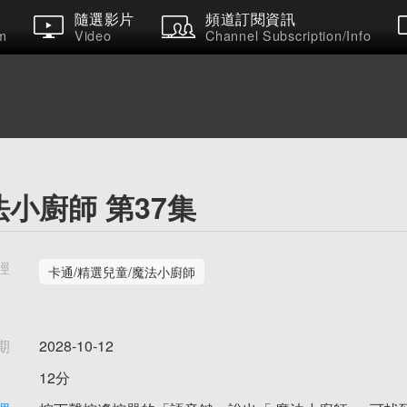
隨選影片
頻道訂閱資訊
m
Video
Channel Subscription/Info
法小廚師 第37集
徑
卡通/精選兒童/魔法小廚師
期
2028-10-12
12分