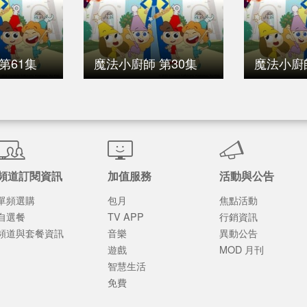
第61集
魔法小廚師 第30集
魔法小廚師
頻道訂閱資訊
加值服務
活動與公告
單頻選購
包月
焦點活動
自選餐
TV APP
行銷資訊
頻道與套餐資訊
音樂
異動公告
遊戲
MOD 月刊
智慧生活
免費