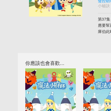
聲控助
小秘訣
第37
應要幫
庫伯此
你應該也會喜歡...