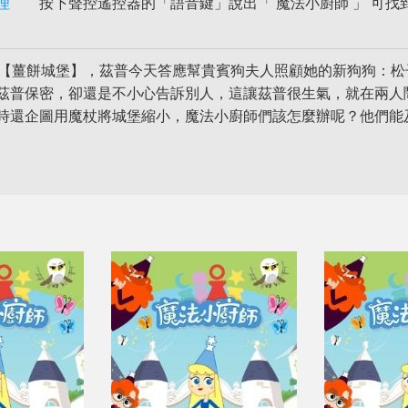
理
按下聲控遙控器的「語音鍵」說出「 魔法小廚師 」 可找
集【薑餅城堡】，茲普今天答應幫貴賓狗夫人照顧她的新狗狗：
茲普保密，卻還是不小心告訴別人，這讓茲普很生氣，就在兩人
時還企圖用魔杖將城堡縮小，魔法小廚師們該怎麼辦呢？他們能