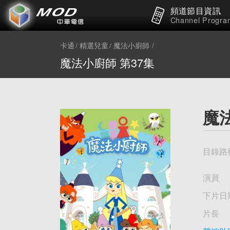
頻道節目資訊
Channel Progra
卡通
精選兒童
魔法小廚師
魔法小廚師 第37集
魔
目錄路
演員
下片日
片長