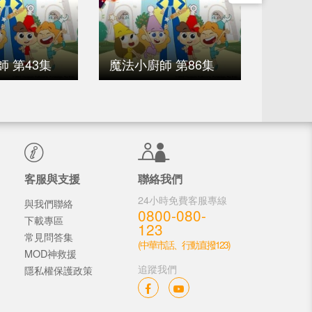
 第43集
魔法小廚師 第86集
魔法小
客服與支援
聯絡我們
24小時免費客服專線
與我們聯絡
0800-080-
下載專區
123
常見問答集
(中華市話、行動直撥123)
MOD神救援
追蹤我們
隱私權保護政策