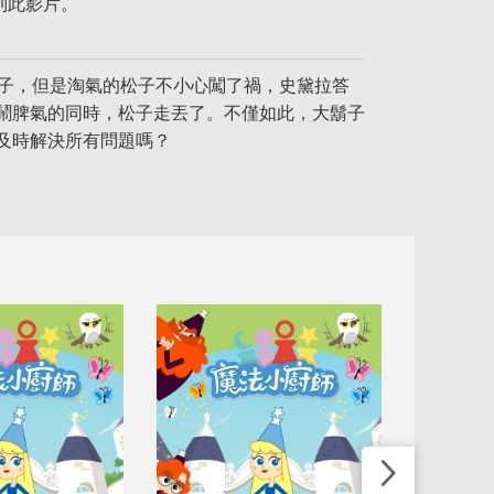
到此影片。
松子，但是淘氣的松子不小心闖了禍，史黛拉答
鬧脾氣的同時，松子走丟了。不僅如此，大鬍子
及時解決所有問題嗎？