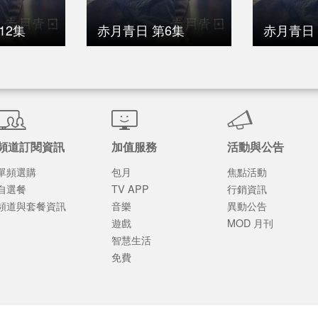
12集
赤月青日 第6集
赤月青日 
頻道訂閱資訊
加值服務
活動與公告
單頻選購
包月
焦點活動
自選餐
TV APP
行銷資訊
頻道與套餐資訊
音樂
異動公告
遊戲
MOD 月刊
智慧生活
免費