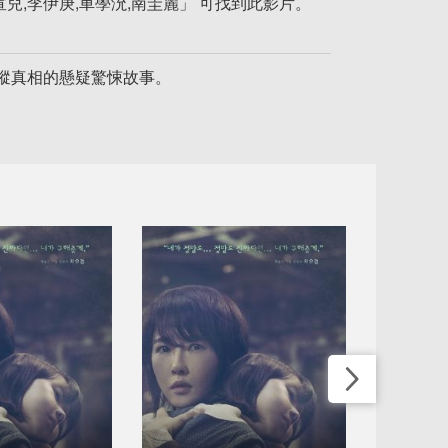
兒,李伊庚,車學沇,南圭麗」 可找到此影片。
蹤真相的懸疑驚悚故事。