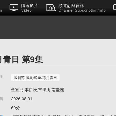
隨選影片
頻道訂閱資訊
m
Video
Channel Subscription/Info
月青日 第9集
徑
戲劇苑-戲劇/韓劇/赤月青日
金宣兒,李伊庚,車學沇,南圭麗
期
2026-08-31
60分