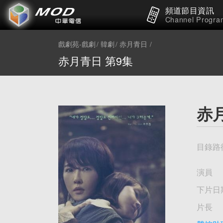
頻道節目資訊
Channel Progra
戲劇苑-戲劇
韓劇
赤月青日
赤月青日 第9集
赤
目錄路
演員
下片日
片長