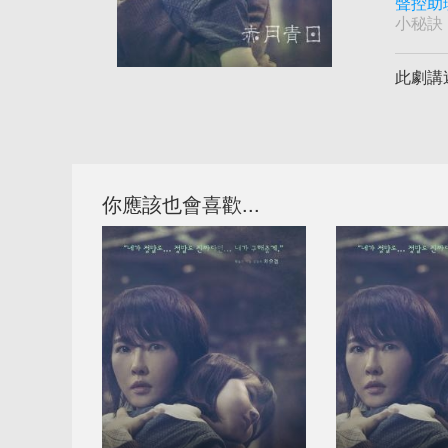
聲控助
小秘訣
此劇講
你應該也會喜歡...