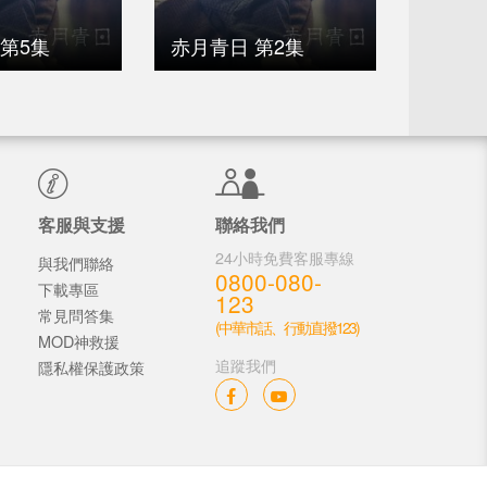
第5集
赤月青日 第2集
赤月青
客服與支援
聯絡我們
24小時免費客服專線
與我們聯絡
0800-080-
下載專區
123
常見問答集
(中華市話、行動直撥123)
MOD神救援
追蹤我們
隱私權保護政策