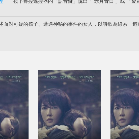
理
按下聲控遙控器的「語音鍵」說出「 赤月青日 」或 「金宣
述面對可疑的孩子、遭遇神秘的事件的女人，以詩歌為線索，追