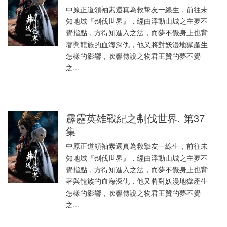
中原正道領袖素還真為救摯友一線生，前往未
知地域『刜伐世界』，經由浮動山城之主夢不
覺指點，方得知進入之法，而夢不覺身上也背
著與龍族的血海深仇，他又將對妖漫地獄產生
怎樣的影響，吹響傳說之物君王贊的夢不覺
之...
霹靂英雄戰紀之刜伐世界. 第37
集
中原正道領袖素還真為救摯友一線生，前往未
知地域『刜伐世界』，經由浮動山城之主夢不
覺指點，方得知進入之法，而夢不覺身上也背
著與龍族的血海深仇，他又將對妖漫地獄產生
怎樣的影響，吹響傳說之物君王贊的夢不覺
之...