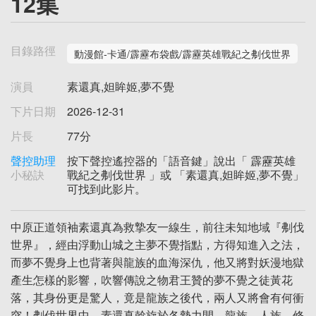
12集
目錄路徑
動漫館-卡通/霹靂布袋戲/霹靂英雄戰紀之刜伐世界
演員
素還真,妲眸姬,夢不覺
下片日期
2026-12-31
片長
77分
聲控助理
按下聲控遙控器的「語音鍵」說出「 霹靂英雄
小秘訣
戰紀之刜伐世界 」或 「素還真,妲眸姬,夢不覺」
可找到此影片。
中原正道領袖素還真為救摯友一線生，前往未知地域『刜伐
世界』，經由浮動山城之主夢不覺指點，方得知進入之法，
而夢不覺身上也背著與龍族的血海深仇，他又將對妖漫地獄
產生怎樣的影響，吹響傳說之物君王贊的夢不覺之徒黃花
落，其身份更是驚人，竟是龍族之後代，兩人又將會有何衝
突！刜伐世界中，素還真斡旋於各勢力間，龍族、人族、修