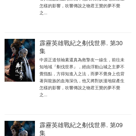
怎樣的影響，吹響傳說之物君王贊的夢不覺
之...
霹靂英雄戰紀之刜伐世界. 第30
集
中原正道領袖素還真為救摯友一線生，前往未
知地域『刜伐世界』，經由浮動山城之主夢不
覺指點，方得知進入之法，而夢不覺身上也背
著與龍族的血海深仇，他又將對妖漫地獄產生
怎樣的影響，吹響傳說之物君王贊的夢不覺
之...
霹靂英雄戰紀之刜伐世界. 第09
集