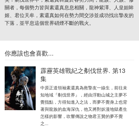
關者，每個勢力皆與素還真息息相關，龍神紫澤、人皇妲眸
姬、君位天牟，素還真如何在勢力間交涉並成功找出摯友的
下落，並平息這個世界硝煙不斷的戰火。
你應該也會喜歡...
霹靂英雄戰紀之刜伐世界. 第13
集
中原正道領袖素還真為救摯友一線生，前往未
知地域『刜伐世界』，經由浮動山城之主夢不
覺指點，方得知進入之法，而夢不覺身上也背
著與龍族的血海深仇，他又將對妖漫地獄產生
怎樣的影響，吹響傳說之物君王贊的夢不覺
之...