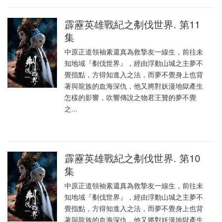
霹靂英雄戰紀之刜伐世界. 第11
集
中原正道領袖素還真為救摯友一線生，前往未
知地域『刜伐世界』，經由浮動山城之主夢不
覺指點，方得知進入之法，而夢不覺身上也背
著與龍族的血海深仇，他又將對妖漫地獄產生
怎樣的影響，吹響傳說之物君王贊的夢不覺
之...
霹靂英雄戰紀之刜伐世界. 第10
集
中原正道領袖素還真為救摯友一線生，前往未
知地域『刜伐世界』，經由浮動山城之主夢不
覺指點，方得知進入之法，而夢不覺身上也背
著與龍族的血海深仇，他又將對妖漫地獄產生