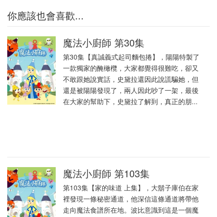
你應該也會喜歡...
魔法小廚師 第30集
第30集【真誠義式起司麵包捲】，陽陽特製了
一款獨家的醃橄欖，大家都覺得很難吃，卻又
不敢跟她說實話，史黛拉還因此說謊騙她，但
還是被陽陽發現了，兩人因此吵了一架，最後
在大家的幫助下，史黛拉了解到，真正的朋...
魔法小廚師 第103集
第103集【家的味道 上集】，大鬍子庫伯在家
裡發現一條秘密通道，他深信這條通道將帶他
走向魔法食譜所在地。波比意識到這是一個魔