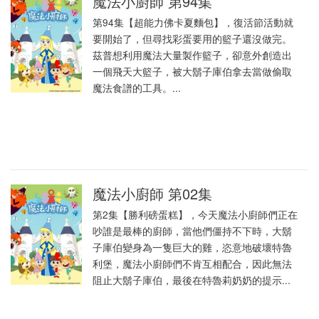
魔法小廚師 第94集
第94集【超能力佛卡夏麵包】，復活節活動就
要開始了，但尋找彩蛋要用的籃子還沒做完。
茲普想利用魔法大量製作籃子，卻意外創造出
一個飛天大籃子，被大鬍子庫伯拿去當做偷取
魔法食譜的工具。...
魔法小廚師 第02集
第2集【勝利磅蛋糕】，今天魔法小廚師們正在
吵誰是最棒的廚師，當他們僵持不下時，大鬍
子庫伯變身為一隻巨大的雞，恣意地破壞特魯
利堡，魔法小廚師們不肯互相配合，因此無法
阻止大鬍子庫伯，最後在特魯莉奶奶的提示...