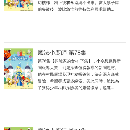
幻樓梯，踏上後將永遠繞不出來。當大鬍子庫
伯失蹤後，波比急忙前往特魯利尋求幫助...
魔法小廚師 第78集
第78集【探險家的食材 下集】，小令想贏得新
聞報導大賽，到處探查值得報導的新聞題材。
他在村民廣場發現神秘帳篷後，決定深入森林
冒險，希望尋找更多線索。與此同時，波比為
了獲得少年巫師探險者的露營徽章，也進...