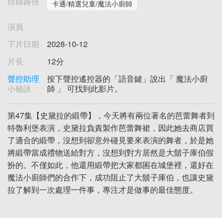
目錄路徑
卡通/精選兒童/魔法小廚師
演員
下片日期
2028-10-12
片長
12分
聲控助理
按下聲控遙控器的「語音鍵」說出「 魔法小廚
小秘訣
師 」 可找到此影片。
第47集【史黛拉的緞帶】，今天將有兩位著名的芭蕾舞者到
特魯利堡表演，史黛拉負責製作芭蕾舞裙，因此她去商店買
了適合的緞帶，沒想到卻意外碰見要來表演的舞者，於是她
將緞帶當成禮物送給對方，沒想到對方居然是大鬍子庫伯假
扮的。不僅如此，他還用緞帶把大家都困在城堡裡，還好在
魔法小廚師們的合作下，成功阻止了大鬍子庫伯，也讓史黛
拉了解到一次處理一件事，專注才是做事的最佳態度。