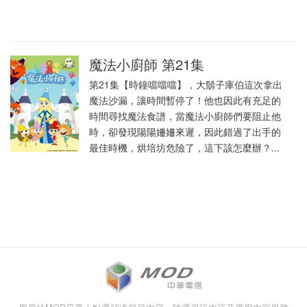
魔法小廚師 第21集
第21集【時鐘噹噹噹】，大鬍子庫伯這次拿出
魔法沙漏，讓時間暫停了！他也因此有充足的
時間尋找魔法食譜，當魔法小廚師們要阻止他
時，卻發現陽陽姍姍來遲，因此錯過了出手的
最佳時機，烘培坊危險了，這下該怎麼辦？...