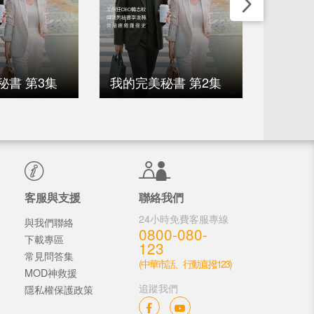
秘書 第3集
我的完美秘書 第2集
我的完
客服與支援
聯絡我們
24小時免費客服專線
與我們聯絡
0800-080-
下載專區
123
常見問答集
(中華市話、行動直撥123)
MOD神救援
追蹤我們
隱私權保護政策