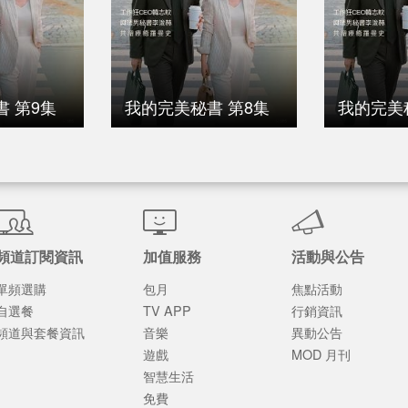
 第9集
我的完美秘書 第8集
我的完美
頻道訂閱資訊
加值服務
活動與公告
單頻選購
包月
焦點活動
自選餐
TV APP
行銷資訊
頻道與套餐資訊
音樂
異動公告
遊戲
MOD 月刊
智慧生活
免費