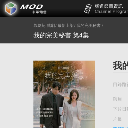
頻道節目資訊
Channel Progra
戲劇苑-戲劇
最新上架
我的完美秘書
我的完美秘書 第4集
我
目錄路
演員
下片日
片長