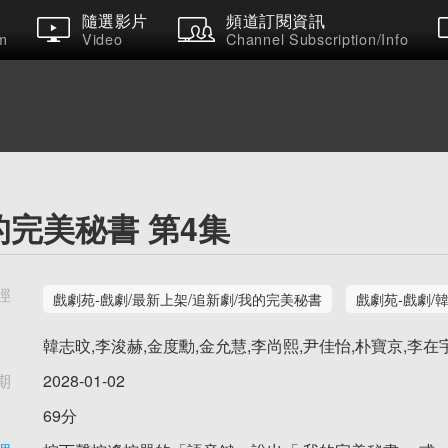
隨選影片
頻道訂閱資訊
m
Video
Channel Subscription/Info
的完美秘書 第4集
徑
戲劇苑-戲劇/最新上架/追新劇/我的完美秘書
戲劇苑-戲劇/
韓志旼,李浚赫,金度勳,金允慧,李尚熙,尹佳怡,朴寶京,李在
期
2028-01-02
69分