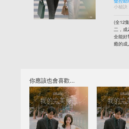
聲控助
小秘訣
(全1
二，成
全能好
癒的成
你應該也會喜歡...