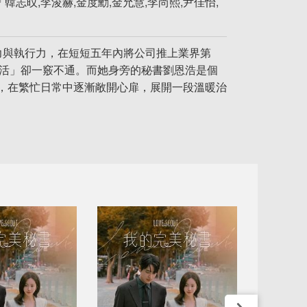
志旼,李浚赫,金度勳,金允慧,李尚熙,尹佳怡,
魄力與執行力，在短短五年內將公司推上業界第
生活」卻一竅不通。而她身旁的秘書劉恩浩是個
，在繁忙日常中逐漸敞開心扉，展開一段溫暖治