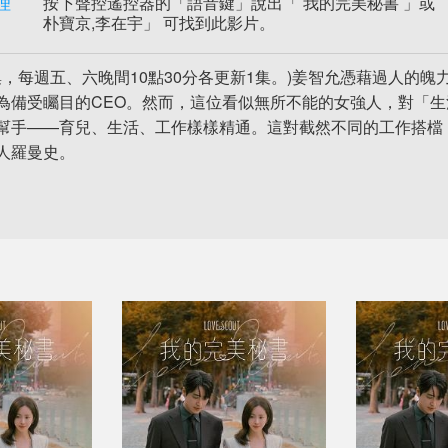
理
按下聲控遙控器的「語音鍵」說出「 我的完美秘書 」或 「韓
朴寶京,李在宇」 可找到此影片。
2集，每週五、六晚間10點30分各更新1集。)姜智允憑藉過人的
為備受矚目的CEO。然而，這位看似無所不能的女強人，對「
幫手——育兒、生活、工作樣樣精通。這對截然不同的工作搭檔
人羅曼史。